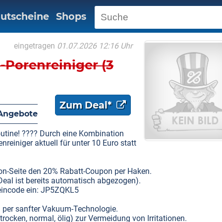
utscheine
Shops
eingetragen
01.07.2026 12:16 Uhr
Porenreiniger (3
Zum Deal*
Angebote
utine! ???? Durch eine Kombination
einiger aktuell für unter 10 Euro statt
azon-Seite den 20% Rabatt-Coupon per Haken.
Deal ist bereits automatisch abgezogen).
heincode ein: JP5ZQKL5
n per sanfter Vakuum-Technologie.
ocken, normal, ölig) zur Vermeidung von Irritationen.