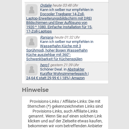
Ordalie
heute 03:48 Uhr
Kann ich selber nur empfehlen in
Docooler Tragbarer 14-Zoll-
Laptop-Erweiterungsbildschirm mit DREI
Bildschirmen und Einer Auflösung von
1920 * 1080. Einfache Installation für 15-
17-Zoll-Laptops
Ranjana
heute 01:32 Uhr
Kann ich selber nur empfehlen in
Wasserhahn Küche mit 3
Sprühmodi, hoher Bogen Wasserhahn
Küche ausziehbar mit 360°-
Schwenkbarkeit für Küchenspülen
hero1
gestern 21:39 Uhr
Schöner Deal. in
Abstrakter
Kurzflor Wohnzimmerteppich |
24,64 € statt 29,99 € (-18%) Amazon
Hinweise
Provisions-Links / Affiliate-Links: Die mit
Sternchen (*) gekennzeichneten Links sind
Provisions-Links, auch Affiliate-Links
genannt. Wenn Sie auf einen solchen Link
klicken und auf der Zielseite etwas kaufen,
bekommen wir vom betreffenden Anbieter