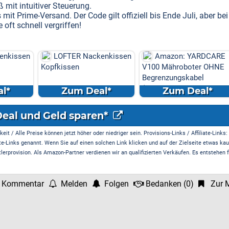
mit intuitiver Steuerung.
mit Prime-Versand. Der Code gilt offiziell bis Ende Juli, aber bei
oft schnell vergriffen!
enkissen
Amazon: YARDCARE
Laifen P3 (Nebelblau)
V100 Mähroboter OHNE
Elektrorasierer Bundle: 1
Begrenzungskabel
Min. Akku, USB-C ...
(Kamera/Visi...
l*
Zum Deal*
Zum Deal*
Deal und Geld sparen*
it / Alle Preise können jetzt höher oder niedriger sein. Provisions-Links / Affiliate-Links:
te-Links genannt. Wenn Sie auf einen solchen Link klicken und auf der Zielseite etwas kau
rprovision. Als Amazon-Partner verdienen wir an qualifizierten Verkäufen. Es entstehen f
 Kommentar
Melden
Folgen
Bedanken
(
0
)
Zur M