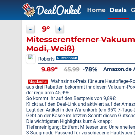
Home
Deals
G
-
9°
+
Mitesserentferner Vakuum-
Modi, Weiß)
Roberts
Nutzerinhalt
9.89*
45.99
-78%
Amazon.de 
Wahnsinns-Preis für eure Hautpflege-Ro
Abgelaufen
aus drei Rabatten bekommt ihr diesen Vakuum-Porenr
der regulären 45,99€.
So kommt ihr auf den Bestpreis von 9,89€:
Klickt auf den Deal-Link und aktiviert auf der Am
Legt den Artikel in den Warenkorb (ein 35% 7-Tage-
Gebt an der Kasse im letzten Schritt diesen Gutsc
Die wichtigsten Highlights kurz & knapp:
Tiefenreinigung: Entfernt Mitesser und Unreinheite
3 Saugmodi: Passend für verschiedene Hauttypen (tr