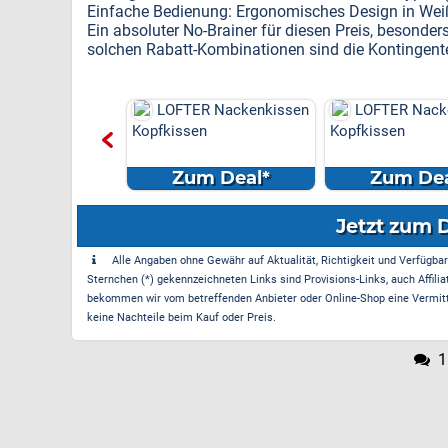
Einfache Bedienung: Ergonomisches Design in Weiß 
Ein absoluter No-Brainer für diesen Preis, besonders 
solchen Rabatt-Kombinationen sind die Kontingente 
R Nackenkissen
LOFTER Nackenkissen
LOFTER Nack
en
Kopfkissen
Kopfkissen
m Deal*
Zum Deal*
Zum Dea
Jetzt zum 
Alle Angaben ohne Gewähr auf Aktualität, Richtigkeit und Verfügbarke
Sternchen (*) gekennzeichneten Links sind Provisions-Links, auch Affilia
bekommen wir vom betreffenden Anbieter oder Online-Shop eine Vermittle
keine Nachteile beim Kauf oder Preis.
1