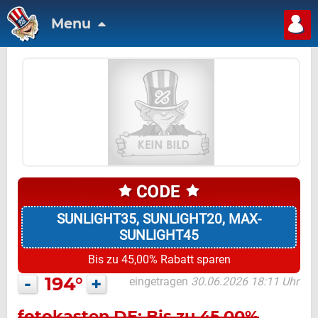
Menu
SUNLIGHT35, SUNLIGHT20, MAX-
SUNLIGHT45
Bis zu 45,00% Rabatt sparen
-
194°
+
eingetragen
30.06.2026 18:11 Uhr
fotokasten DE: Bis zu 45,00%