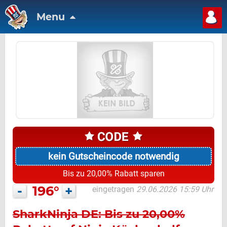
Menu
kein Gutscheincode notwendig
Bis zu 20,00% Rabatt sparen
-
196°
+
eingetragen
29.06.2026 15:59 Uhr
SharkNinja DE: Bis zu 20,00%