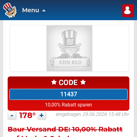
Menu
11437
10,00% Rabatt sparen
-
178°
+
eingetragen
29.06.2026 15:48 Uhr
Baur Versand DE: 10,00% Rabatt