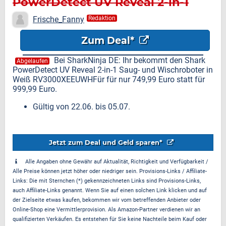
PowerDetect UV Reveal 2-in-1
Saug- und Wischroboter für nur
Frische_Fanny
Redaktion
749,99 Euro
Zum Deal*
Bei SharkNinja DE: Ihr bekommt den Shark
Abgelaufen
PowerDetect UV Reveal 2-in-1 Saug- und Wischroboter in
Weiß RV3000XEEUWHFür für nur 749,99 Euro statt für
999,99 Euro.
Gültig von 22.06. bis 05.07.
Jetzt zum Deal und Geld sparen*
Alle Angaben ohne Gewähr auf Aktualität, Richtigkeit und Verfügbarkeit /
Alle Preise können jetzt höher oder niedriger sein. Provisions-Links / Affiliate-
Links: Die mit Sternchen (*) gekennzeichneten Links sind Provisions-Links,
auch Affiliate-Links genannt. Wenn Sie auf einen solchen Link klicken und auf
der Zielseite etwas kaufen, bekommen wir vom betreffenden Anbieter oder
Online-Shop eine Vermittlerprovision. Als Amazon-Partner verdienen wir an
qualifizierten Verkäufen. Es entstehen für Sie keine Nachteile beim Kauf oder