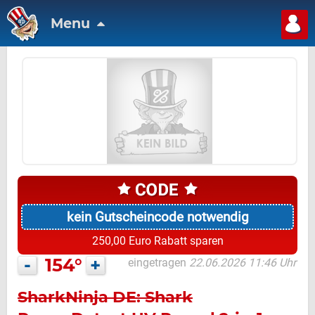
Menu
kein Gutscheincode notwendig
250,00 Euro Rabatt sparen
-
154°
+
eingetragen
22.06.2026 11:46 Uhr
SharkNinja DE: Shark