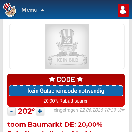
Menu
kein Gutscheincode notwendig
20,00% Rabatt sparen
-
202°
+
eingetragen
22.06.2026 10:39 Uhr
toom Baumarkt DE: 20,00%