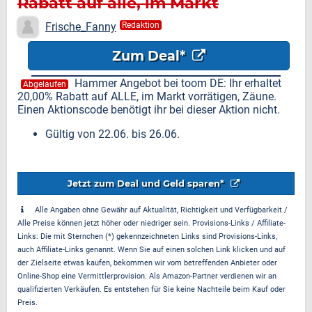
Rabatt auf alle, im Markt
vorrätigen, Zäune
Frische_Fanny
Redaktion
Zum Deal*
Hammer Angebot bei toom DE: Ihr erhaltet
Abgelaufen
20,00% Rabatt auf ALLE, im Markt vorrätigen, Zäune.
Einen Aktionscode benötigt ihr bei dieser Aktion nicht.
Gültig von 22.06. bis 26.06.
Jetzt zum Deal und Geld sparen*
Alle Angaben ohne Gewähr auf Aktualität, Richtigkeit und Verfügbarkeit /
Alle Preise können jetzt höher oder niedriger sein. Provisions-Links / Affiliate-
Links: Die mit Sternchen (*) gekennzeichneten Links sind Provisions-Links,
auch Affiliate-Links genannt. Wenn Sie auf einen solchen Link klicken und auf
der Zielseite etwas kaufen, bekommen wir vom betreffenden Anbieter oder
Online-Shop eine Vermittlerprovision. Als Amazon-Partner verdienen wir an
qualifizierten Verkäufen. Es entstehen für Sie keine Nachteile beim Kauf oder
Preis.