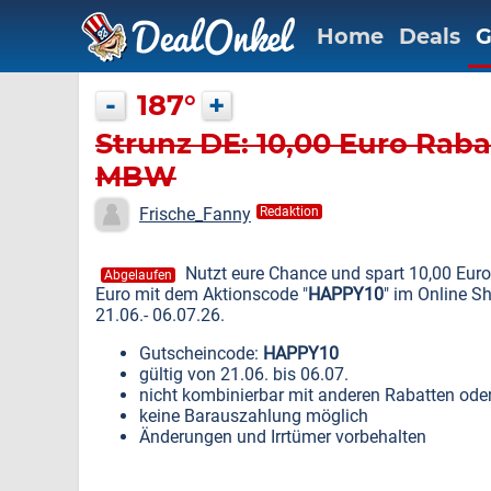
Home
Deals
G
-
187°
+
Strunz DE: 10,00 Euro Raba
MBW
Frische_Fanny
Redaktion
Nutzt eure Chance und spart 10,00 Eur
Abgelaufen
Euro mit dem Aktionscode "
HAPPY10
" im Online 
21.06.- 06.07.26.
Gutscheincode:
HAPPY10
gültig von 21.06. bis 06.07.
nicht kombinierbar mit anderen Rabatten ode
keine Barauszahlung möglich
Änderungen und Irrtümer vorbehalten