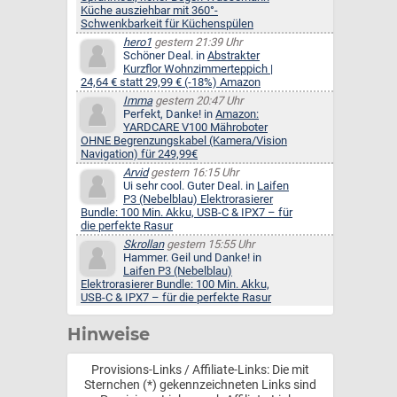
Küche ausziehbar mit 360°-
Schwenkbarkeit für Küchenspülen
hero1
gestern 21:39 Uhr
Schöner Deal. in
Abstrakter
Kurzflor Wohnzimmerteppich |
24,64 € statt 29,99 € (-18%) Amazon
Imma
gestern 20:47 Uhr
Perfekt, Danke! in
Amazon:
YARDCARE V100 Mähroboter
OHNE Begrenzungskabel (Kamera/Vision
Navigation) für 249,99€
Arvid
gestern 16:15 Uhr
Ui sehr cool. Guter Deal. in
Laifen
P3 (Nebelblau) Elektrorasierer
Bundle: 100 Min. Akku, USB-C & IPX7 – für
die perfekte Rasur
Skrollan
gestern 15:55 Uhr
Hammer. Geil und Danke! in
Laifen P3 (Nebelblau)
Elektrorasierer Bundle: 100 Min. Akku,
USB-C & IPX7 – für die perfekte Rasur
Hinweise
Provisions-Links / Affiliate-Links: Die mit
Sternchen (*) gekennzeichneten Links sind