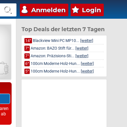
Anmelden
Login
Top Deals der letzten 7 Tagen
14°
Blackview Mini PC MP10...
[weiter]
7°
Amazon: BAZO Stift für...
[weiter]
7°
Amazon: Präzisions-Sti...
[weiter]
6°
100cm Moderne Holz-Hun...
[weiter]
5°
100cm Moderne Holz-Hun...
[weiter]
paren
 ab