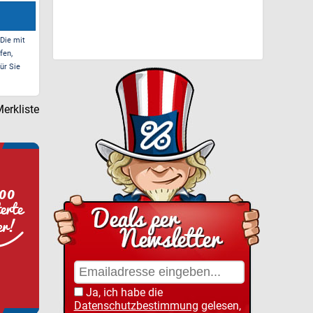
 Die mit
fen,
ür Sie
erkliste
Ja, ich habe die
Datenschutzbestimmung
gelesen,