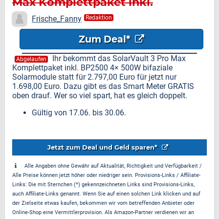
Max Komplettpaket inkl.
BP2500 4× 500W bifaziale
Frische_Fanny
Redaktion
Solarmodule für nur 1.698,00
Zum Deal*
Euro
Ihr bekommt das SolarVault 3 Pro Max
Abgelaufen
Komplettpaket inkl. BP2500 4× 500W bifaziale
Solarmodule statt für 2.797,00 Euro für jetzt nur
1.698,00 Euro. Dazu gibt es das Smart Meter GRATIS
oben drauf. Wer so viel spart, hat es gleich doppelt.
Gültig von 17.06. bis 30.06.
Jetzt zum Deal und Geld sparen*
Alle Angaben ohne Gewähr auf Aktualität, Richtigkeit und Verfügbarkeit /
Alle Preise können jetzt höher oder niedriger sein. Provisions-Links / Affiliate-
Links: Die mit Sternchen (*) gekennzeichneten Links sind Provisions-Links,
auch Affiliate-Links genannt. Wenn Sie auf einen solchen Link klicken und auf
der Zielseite etwas kaufen, bekommen wir vom betreffenden Anbieter oder
Online-Shop eine Vermittlerprovision. Als Amazon-Partner verdienen wir an