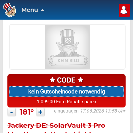
Menu
kein Gutscheincode notwendig
1.099,00 Euro Rabatt sparen
-
181°
+
eingetragen
17.06.2026 13:58 Uhr
Jackery DE: SolarVault 3 Pro