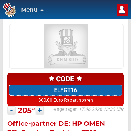
Menu
ELFGT16
300,00 Euro Rabatt sparen
-
205°
+
eingetragen
17.06.2026 13:30 Uhr
Office-partner DE: HP OMEN