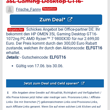
35L Gaming Desktop GT16-
1072ng PC AMD Ryzen™ 7
Frische_Fanny
Redaktion
9800X3D für nur
Zum Deal*
Schickes Angebot bei Office-partner DE: Ihr
Abgelaufen
bekommt den HP OMEN 35L Gaming Desktop GT16-
1072ng PC AMD Ryzen™ 7 9800X3D für nur 2.699,00
Euro. Der Preis kommt durch den 300,00 Euro Rabatt
zustande, welchen ihr durch den Aktionscode:
ELFGT16
erhaltet.
Details:
- Gutscheincode:
ELFGT16
Gültig von 17.06. bis 30.06.
Jetzt zum Deal und Geld sparen*
Alle Angaben ohne Gewähr auf Aktualität, Richtigkeit und Verfügbarkeit /
Alle Preise können jetzt höher oder niedriger sein. Provisions-Links / Affiliate-
Links: Die mit Sternchen (*) gekennzeichneten Links sind Provisions-Links,
auch Affiliate-Links genannt. Wenn Sie auf einen solchen Link klicken und auf