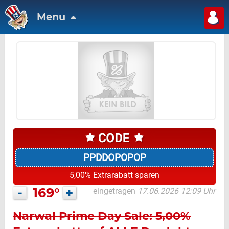
Menu
PPDDOPOPOP
5,00% Extrarabatt sparen
-
169°
+
eingetragen
17.06.2026 12:09 Uhr
Narwal Prime Day Sale: 5,00%