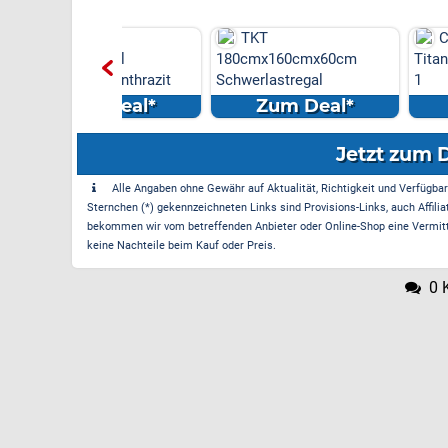
 TKT
TKT
Castrol Moto
tregal
180cmx160cmx60cm
Titanium 5W-30 L
cm anthrazit
Schwerlastregal
1
m Deal*
Zum Deal*
Zum Dea
Jetzt zum 
Alle Angaben ohne Gewähr auf Aktualität, Richtigkeit und Verfügbarke
Sternchen (*) gekennzeichneten Links sind Provisions-Links, auch Affilia
bekommen wir vom betreffenden Anbieter oder Online-Shop eine Vermittle
keine Nachteile beim Kauf oder Preis.
0 