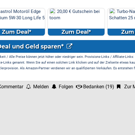
röl Edge
20,00 € Gutschein bei
Turbo-Nachsaat
ong Life 5
toom
Schatten 25 m² 0,5 kg
l*
Zum Deal*
Zum Deal*
Deal und Geld sparen*
it / Alle Preise können jetzt höher oder niedriger sein. Provisions-Links / Affiliate-Links:
te-Links genannt. Wenn Sie auf einen solchen Link klicken und auf der Zielseite etwas kau
rprovision. Als Amazon-Partner verdienen wir an qualifizierten Verkäufen. Es entstehen f
Kommentar
Melden
Folgen
Bedanken
(
19
)
Zur M