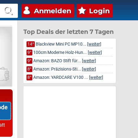
Anmelden
Login
Top Deals der letzten 7 Tagen
14°
Blackview Mini PC MP10...
[weiter]
9°
100cm Moderne Holz-Hun...
[weiter]
9°
Amazon: BAZO Stift für...
[weiter]
8°
Amazon: Präzisions-Sti...
[weiter]
8°
Amazon: YARDCARE V100 ...
[weiter]
ode
att