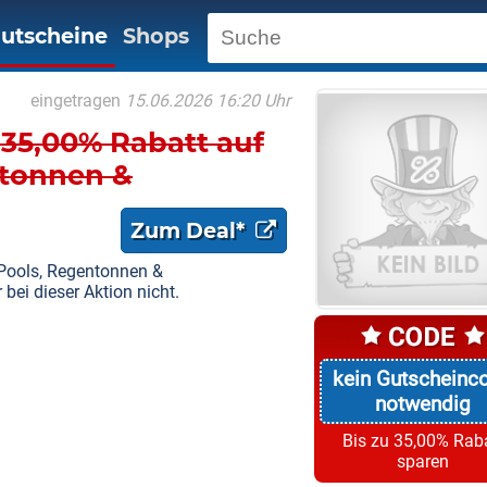
utscheine
Shops
eingetragen
15.06.2026 16:20 Uhr
35,00% Rabatt auf
ntonnen &
Zum Deal*
Pools, Regentonnen &
bei dieser Aktion nicht.
kein Gutscheinc
notwendig
Bis zu 35,00% Rab
sparen