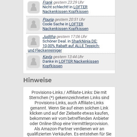
Frank
gestern 23:29 Uhr
Nicht schlecht! in
LOFTER
Nackenkissen Kopfkissen
Pouria
gestern 20:51 Uhr
Coole Sache in
LOFTER
Nackenkissen Kopfkissen
Juditha
gestern 17:06 Uhr
Schöner Deal. in
SharkNinja DE:
10,00% Rabatt auf ALLE Teppich-
und Fleckenreiniger
Kayla
gestern 13:44 Uhr
Danke in
LOFTER Nackenkissen
Kopfkissen
Hinweise
Provisions-Links / Affiliate-Links: Die mit
Sternchen (*) gekennzeichneten Links sind
Provisions-Links, auch Affiliate-Links
genannt. Wenn Sie auf einen solchen Link
klicken und auf der Zielseite etwas kaufen,
bekommen wir vom betreffenden Anbieter
oder Online-Shop eine Vermittlerprovision.
Als Amazon-Partner verdienen wir an
qualifizierten Verkäufen. Es entstehen für Sie