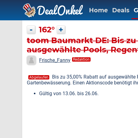
Home
Deals
G
-
162°
+
toom Baumarkt DE: Bis zu 
ausgewählte Pools, Rege
Gartenbewässerung
Frische_Fanny
Redaktion
Bis zu 35,00% Rabatt auf ausgewählte 
Abgelaufen
Gartenbewässerung. Einen Aktionscode benötigt ihr 
Gültig von 13.06. bis 26.06.