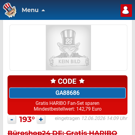
Menu
GA88686
Gratis HARIBO Fan-Set sparen
Mindestbestellwert: 142,79 Euro
-
193°
+
eingetragen
12.06.2026 14:09 Uhr
Büroshop24 DE: Gratis HARIBO