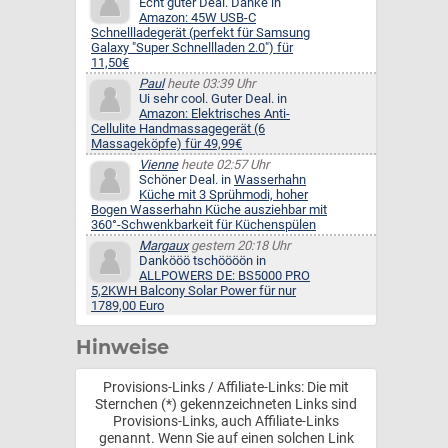
Echt guter Deal. Danke in
Amazon: 45W USB-C
Schnellladegerät (perfekt für Samsung
Galaxy "Super Schnellladen 2.0") für
11,50€
Paul
heute 03:39 Uhr
Ui sehr cool. Guter Deal. in
Amazon: Elektrisches Anti-
Cellulite Handmassagegerät (6
Massageköpfe) für 49,99€
Vienne
heute 02:57 Uhr
Schöner Deal. in
Wasserhahn
Küche mit 3 Sprühmodi, hoher
Bogen Wasserhahn Küche ausziehbar mit
360°-Schwenkbarkeit für Küchenspülen
Margaux
gestern 20:18 Uhr
Dankööö tschöööön in
ALLPOWERS DE: BS5000 PRO
5,2KWH Balcony Solar Power für nur
1789,00 Euro
Hinweise
Provisions-Links / Affiliate-Links: Die mit
Sternchen (*) gekennzeichneten Links sind
Provisions-Links, auch Affiliate-Links
genannt. Wenn Sie auf einen solchen Link