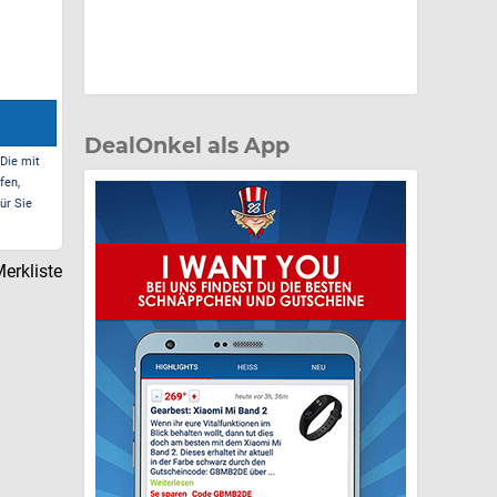
DealOnkel als App
 Die mit
fen,
ür Sie
erkliste