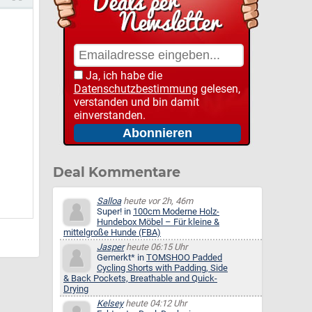
Ja, ich habe die
Datenschutzbestimmung
gelesen,
verstanden und bin damit
einverstanden.
Deal Kommentare
Salloa
heute vor 2h, 46m
Super! in
100cm Moderne Holz-
Hundebox Möbel – Für kleine &
mittelgroße Hunde (FBA)
Jasper
heute 06:15 Uhr
Gemerkt* in
TOMSHOO Padded
Cycling Shorts with Padding, Side
& Back Pockets, Breathable and Quick-
Drying
Kelsey
heute 04:12 Uhr