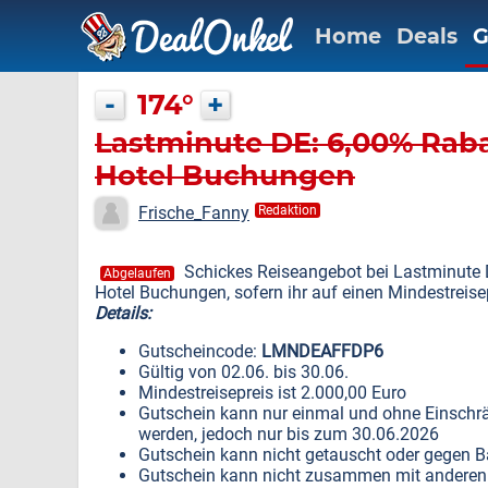
Home
Deals
G
-
174°
+
Lastminute DE: 6,00% Raba
Hotel Buchungen
Frische_Fanny
Redaktion
Schickes Reiseangebot bei Lastminute 
Abgelaufen
Hotel Buchungen, sofern ihr auf einen Mindestreis
Details:
Gutscheincode:
LMNDEAFFDP6
Gültig von 02.06. bis 30.06.
Mindestreisepreis ist 2.000,00 Euro
Gutschein kann nur einmal und ohne Einschrä
werden, jedoch nur bis zum 30.06.2026
Gutschein kann nicht getauscht oder gegen B
Gutschein kann nicht zusammen mit anderen