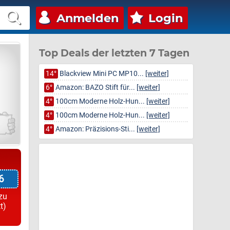
Anmelden
Login
Top Deals der letzten 7 Tagen
14°
Blackview Mini PC MP10...
[weiter]
6°
Amazon: BAZO Stift für...
[weiter]
4°
100cm Moderne Holz-Hun...
[weiter]
4°
100cm Moderne Holz-Hun...
[weiter]
4°
Amazon: Präzisions-Sti...
[weiter]
6
zu
t)