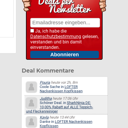
Ja, ich habe die
Datenschutzbestimmung
gelesen,
verstanden und bin damit
einverstanden.
Deal Kommentare
Pouria
heute vor 2h, 8m
Coole Sache in
LOFTER
Nackenkissen Kopfkissen
Juditha
heute 17:06 Uhr
Schöner Deal. in
SharkNinja DE:
10,00% Rabatt auf ALLE Teppich-
und Fleckenreiniger
Kayla
heute 13:44 Uhr
Danke in
LOFTER Nackenkissen
Kopfkissen