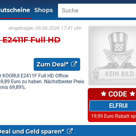
utscheine
Shops
eingetragen
09.06.2026 17:41 Uhr
 E2411F Full HD
Zum Deal*
er KOORUI E2411F Full HD Office-
 69,89 Euro zu haben. Nächstbester Preis
arnis 69,89%.
ELFRUI
19,99 Euro Rabatt s
Deal und Geld sparen*