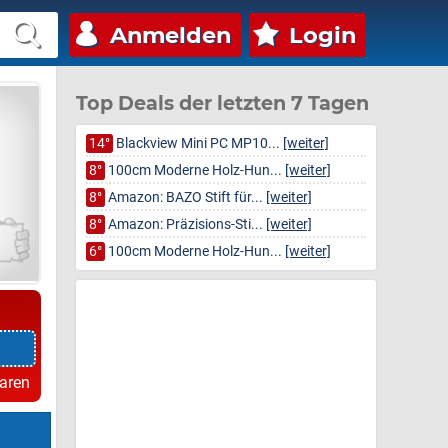
Anmelden
Login
Top Deals der letzten 7 Tagen
14°
Blackview Mini PC MP10...
[weiter]
8°
100cm Moderne Holz-Hun...
[weiter]
8°
Amazon: BAZO Stift für...
[weiter]
8°
Amazon: Präzisions-Sti...
[weiter]
6°
100cm Moderne Holz-Hun...
[weiter]
paren