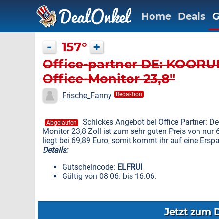
Home
Deals
G
-
157°
+
Office-partner DE: KOORUI
Office-Monitor 23,8"
Frische_Fanny
Redaktion
Schickes Angebot bei Office Partner: D
Abgelaufen
Monitor 23,8 Zoll ist zum sehr guten Preis von nur
liegt bei 69,89 Euro, somit kommt ihr auf eine Ersp
Details:
Gutscheincode:
ELFRUI
Gültig von 08.06. bis 16.06.
Jetzt zum 