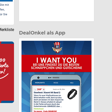
 Die mit
fen,
ür Sie
erkliste
DealOnkel als App