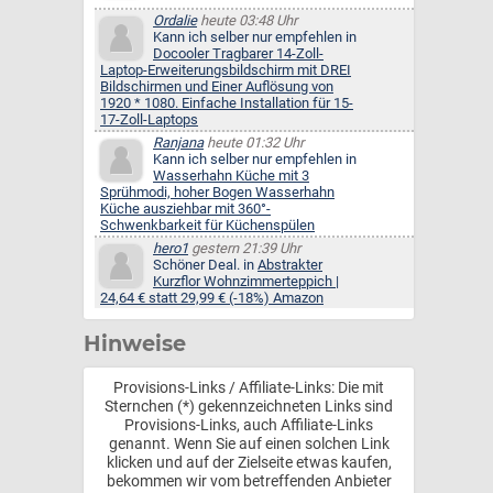
Ordalie
heute 03:48 Uhr
Kann ich selber nur empfehlen in
Docooler Tragbarer 14-Zoll-
Laptop-Erweiterungsbildschirm mit DREI
Bildschirmen und Einer Auflösung von
1920 * 1080. Einfache Installation für 15-
17-Zoll-Laptops
Ranjana
heute 01:32 Uhr
Kann ich selber nur empfehlen in
Wasserhahn Küche mit 3
Sprühmodi, hoher Bogen Wasserhahn
Küche ausziehbar mit 360°-
Schwenkbarkeit für Küchenspülen
hero1
gestern 21:39 Uhr
Schöner Deal. in
Abstrakter
Kurzflor Wohnzimmerteppich |
24,64 € statt 29,99 € (-18%) Amazon
Hinweise
Provisions-Links / Affiliate-Links: Die mit
Sternchen (*) gekennzeichneten Links sind
Provisions-Links, auch Affiliate-Links
genannt. Wenn Sie auf einen solchen Link
klicken und auf der Zielseite etwas kaufen,
bekommen wir vom betreffenden Anbieter