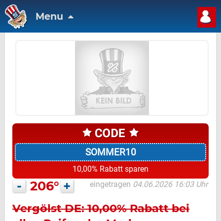
Menu
SOMMER10
10,00% Rabatt sparen
-
206°
+
eingetragen
04.06.2026 16:03 Uhr
Vergölst DE: 10,00% Rabatt bei