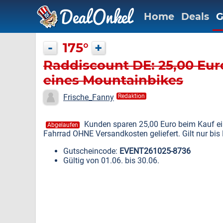
Home
Deals
G
-
175°
+
Raddiscount DE: 25,00 Eur
eines Mountainbikes
Frische_Fanny
Redaktion
Kunden sparen 25,00 Euro beim Kauf 
Abgelaufen
Fahrrad OHNE Versandkosten geliefert. Gilt nur bis
Gutscheincode:
EVENT261025-8736
Gültig von 01.06. bis 30.06.