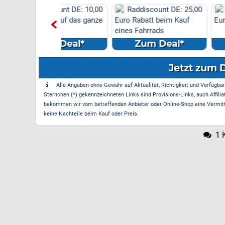
scount DE: 10,00
Raddiscount DE: 25,00
Raddiscount D
tt auf das ganze
Euro Rabatt beim Kauf
Euro Neukundenr
eines Fahrrads
m Deal*
Zum Deal*
Zum Dea
Jetzt zum 
Alle Angaben ohne Gewähr auf Aktualität, Richtigkeit und Verfügbarke
Sternchen (*) gekennzeichneten Links sind Provisions-Links, auch Affilia
bekommen wir vom betreffenden Anbieter oder Online-Shop eine Vermittle
keine Nachteile beim Kauf oder Preis.
1 