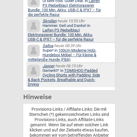
Ui sehr cool. Guter Deal. in
Laifen
P3 (Nebelblau) Elektrorasierer
Bundle: 100 Min. Akku, USB-C & IPX7 – für
die perfekte Rasur
Skrollan
heute 15:55 Uhr
Hammer. Geil und Danke! in
Laifen P3 (Nebelblau)
Elektrorasierer Bundle: 100 Min. Akku,
USB-C & IPX7 – für die perfekte Rasur
Salloa
heute 08:39 Uhr
Super! in
100cm Moderne Holz-
Hundebox Möbel – Für kleine &
mittelgroße Hunde (FBA)
Jasper
heute 06:15 Uhr
Gemerkt* in
TOMSHOO Padded
Cycling Shorts with Padding, Side
& Back Pockets, Breathable and Quick-
Drying
Hinweise
Provisions-Links / Affiliate-Links: Die mit
Sternchen (*) gekennzeichneten Links sind
Provisions-Links, auch Affiliate-Links
genannt. Wenn Sie auf einen solchen Link
klicken und auf der Zielseite etwas kaufen,
bekommen wir vom betreffenden Anbieter