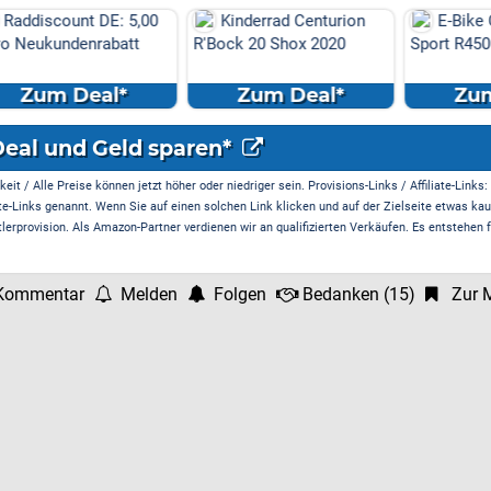
E: 5,00
Kinderrad Centurion
E-Bike Centurion E-Fi
abatt
R'Bock 20 Shox 2020
Sport R4500I DX 2018
l*
Zum Deal*
Zum Deal*
Deal und Geld sparen*
it / Alle Preise können jetzt höher oder niedriger sein. Provisions-Links / Affiliate-Links:
te-Links genannt. Wenn Sie auf einen solchen Link klicken und auf der Zielseite etwas kau
rprovision. Als Amazon-Partner verdienen wir an qualifizierten Verkäufen. Es entstehen f
Kommentar
Melden
Folgen
Bedanken
(
15
)
Zur M