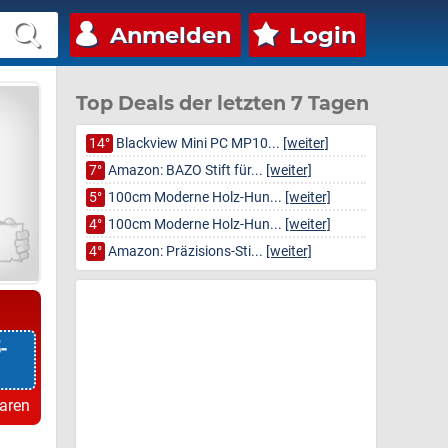
Anmelden
Login
Top Deals der letzten 7 Tagen
14°
Blackview Mini PC MP10...
[weiter]
7°
Amazon: BAZO Stift für...
[weiter]
5°
100cm Moderne Holz-Hun...
[weiter]
4°
100cm Moderne Holz-Hun...
[weiter]
4°
Amazon: Präzisions-Sti...
[weiter]
-
paren