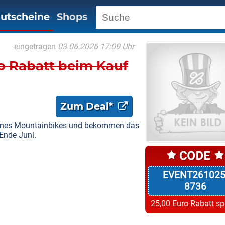
utscheine
Shops
eingetragen
03.06.2026 17:09 Uhr
o Rabatt beim Kauf
Zum Deal*
eines Mountainbikes und bekommen das
 Ende Juni.
EVENT261025
8736
25,00 Euro Rabatt s