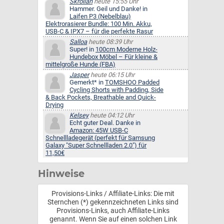
Skrollan
heute 15:55 Uhr
Hammer. Geil und Danke! in
Laifen P3 (Nebelblau)
Elektrorasierer Bundle: 100 Min. Akku,
USB-C & IPX7 – für die perfekte Rasur
Salloa
heute 08:39 Uhr
Super! in
100cm Moderne Holz-
Hundebox Möbel – Für kleine &
mittelgroße Hunde (FBA)
Jasper
heute 06:15 Uhr
Gemerkt* in
TOMSHOO Padded
Cycling Shorts with Padding, Side
& Back Pockets, Breathable and Quick-
Drying
Kelsey
heute 04:12 Uhr
Echt guter Deal. Danke in
Amazon: 45W USB-C
Schnellladegerät (perfekt für Samsung
Galaxy "Super Schnellladen 2.0") für
11,50€
Hinweise
Provisions-Links / Affiliate-Links: Die mit
Sternchen (*) gekennzeichneten Links sind
Provisions-Links, auch Affiliate-Links
genannt. Wenn Sie auf einen solchen Link