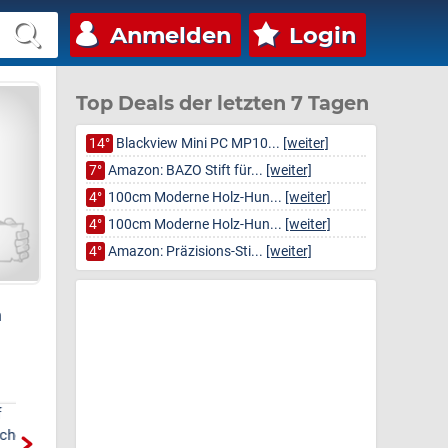
Anmelden
Login
Top Deals der letzten 7 Tagen
14°
Blackview Mini PC MP10...
[weiter]
7°
Amazon: BAZO Stift für...
[weiter]
4°
100cm Moderne Holz-Hun...
[weiter]
4°
100cm Moderne Holz-Hun...
[weiter]
4°
Amazon: Präzisions-Sti...
[weiter]
n
Amazon: Präzisions-
Amazon: Elektrisches
Stimmgabel-Set (für Musik,
Anti-Cellulite
Mil