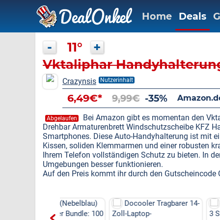
Home
Deals
G
-
11°
+
Vktaliphar Handyhalterun
Crazynsis
Nutzerinhalt
6,49€*
9,99€
-35%
Amazon.d
Bei Amazon gibt es momentan den Vkta
Abgelaufen
Drehbar Armaturenbrett Windschutzscheibe KFZ Ha
Smartphones. Diese Auto-Handyhalterung ist mit 
Kissen, soliden Klemmarmen und einer robusten k
Ihrem Telefon vollständigen Schutz zu bieten. In d
Umgebungen besser funktionieren.
Auf den Preis kommt ihr durch den Gutscheinco
 P3 (Nebelblau)
Docooler Tragbarer 14-
Wasserhahn K
sierer Bundle: 100
Zoll-Laptop-
3 Sprühmodi, hoh