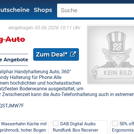
utscheine
Shops
eingetragen
03.06.2026 10:11 Uhr
g Auto
Zum Deal*
e Angebote
liphar Handyhalterung Auto, 360°
ndy Halterung für Phone Alle
einem hochdichten und hochelastischen
ratzfesten Bodenwanne ausgestattet, um
er Zwischenzeit kann die Auto-Telefonhalterung auch in extreme
de QSTJMW7F
üche mit
DAB Digital Audio
50% off
er Bogen
Rundfunk Box Receiver
Ergonomisches