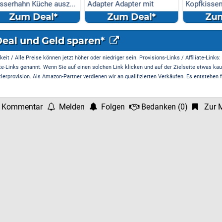
 ausz...
Adapter Adapter mit
Kopfkissen - Kissen für
Antenn...
Seiten
l*
Zum Deal*
Zum Deal*
Deal und Geld sparen*
it / Alle Preise können jetzt höher oder niedriger sein. Provisions-Links / Affiliate-Links:
te-Links genannt. Wenn Sie auf einen solchen Link klicken und auf der Zielseite etwas kau
rprovision. Als Amazon-Partner verdienen wir an qualifizierten Verkäufen. Es entstehen f
 Kommentar
Melden
Folgen
Bedanken
(
0
)
Zur M