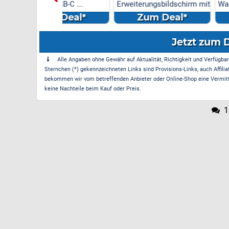
 USB-C ...
Erweiterungsbildschirm mit
Wasserhahn Küche
DREI B...
m Deal*
Zum Deal*
Zum Dea
Jetzt zum 
Alle Angaben ohne Gewähr auf Aktualität, Richtigkeit und Verfügbarke
Sternchen (*) gekennzeichneten Links sind Provisions-Links, auch Affilia
bekommen wir vom betreffenden Anbieter oder Online-Shop eine Vermittle
keine Nachteile beim Kauf oder Preis.
1