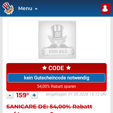
Menu
kein Gutscheincode notwendig
54,00% Rabatt sparen
-
159°
+
eingetragen
01.06.2026 15:12 Uhr
SANICARE DE: 54,00% Rabatt