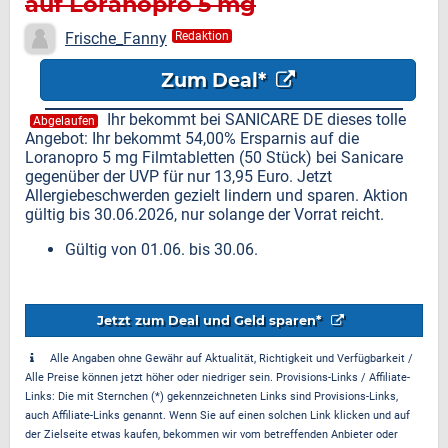
auf Loranopro 5 mg
Filmtabletten (50 Stück)
Frische_Fanny
Redaktion
Zum Deal*
Ihr bekommt bei SANICARE DE dieses tolle
Abgelaufen
Angebot: Ihr bekommt 54,00% Ersparnis auf die
Loranopro 5 mg Filmtabletten (50 Stück) bei Sanicare
gegenüber der UVP für nur 13,95 Euro. Jetzt
Allergiebeschwerden gezielt lindern und sparen. Aktion
gültig bis 30.06.2026, nur solange der Vorrat reicht.
Gültig von 01.06. bis 30.06.
Jetzt zum Deal und Geld sparen*
Alle Angaben ohne Gewähr auf Aktualität, Richtigkeit und Verfügbarkeit /
Alle Preise können jetzt höher oder niedriger sein. Provisions-Links / Affiliate-
Links: Die mit Sternchen (*) gekennzeichneten Links sind Provisions-Links,
auch Affiliate-Links genannt. Wenn Sie auf einen solchen Link klicken und auf
der Zielseite etwas kaufen, bekommen wir vom betreffenden Anbieter oder