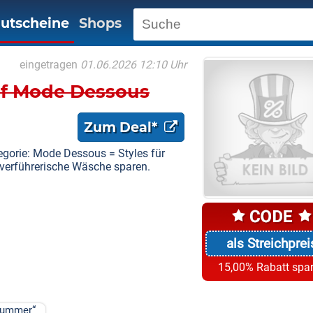
utscheine
Shops
eingetragen
01.06.2026 12:10 Uhr
uf Mode Dessous
Zum Deal*
egorie: Mode Dessous = Styles für
 verführerische Wäsche sparen.
als Streichprei
15,00% Rabatt spa
Summer“