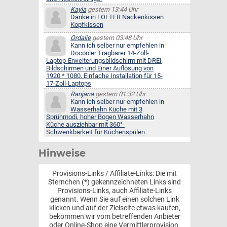
Kayla
gestern 13:44 Uhr
Danke in
LOFTER Nackenkissen
Kopfkissen
Ordalie
gestern 03:48 Uhr
Kann ich selber nur empfehlen in
Docooler Tragbarer 14-Zoll-
Laptop-Erweiterungsbildschirm mit DREI
Bildschirmen und Einer Auflösung von
1920 * 1080. Einfache Installation für 15-
17-Zoll-Laptops
Ranjana
gestern 01:32 Uhr
Kann ich selber nur empfehlen in
Wasserhahn Küche mit 3
Sprühmodi, hoher Bogen Wasserhahn
Küche ausziehbar mit 360°-
Schwenkbarkeit für Küchenspülen
Hinweise
Provisions-Links / Affiliate-Links: Die mit
Sternchen (*) gekennzeichneten Links sind
Provisions-Links, auch Affiliate-Links
genannt. Wenn Sie auf einen solchen Link
klicken und auf der Zielseite etwas kaufen,
bekommen wir vom betreffenden Anbieter
oder Online-Shop eine Vermittlerprovision.