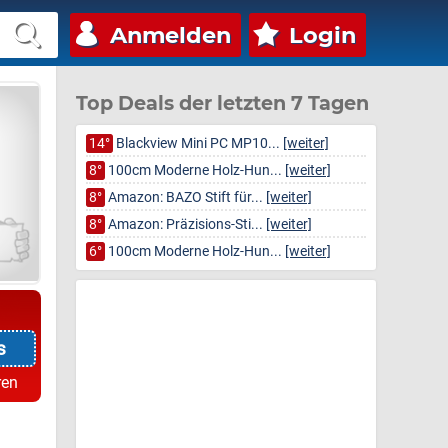
Anmelden
Login
Top Deals der letzten 7 Tagen
14°
Blackview Mini PC MP10...
[weiter]
8°
100cm Moderne Holz-Hun...
[weiter]
8°
Amazon: BAZO Stift für...
[weiter]
8°
Amazon: Präzisions-Sti...
[weiter]
6°
100cm Moderne Holz-Hun...
[weiter]
s
ren