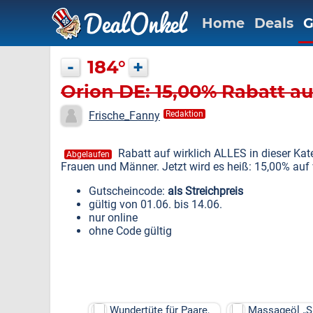
Home
Deals
G
-
184°
+
Orion DE: 15,00% Rabatt a
Frische_Fanny
Redaktion
Rabatt auf wirklich ALLES in dieser Kat
Abgelaufen
Frauen und Männer. Jetzt wird es heiß: 15,00% auf
Gutscheincode:
als Streichpreis
gültig von 01.06. bis 14.06.
nur online
ohne Code gültig
Wundertüte für Paare,
Massageöl „