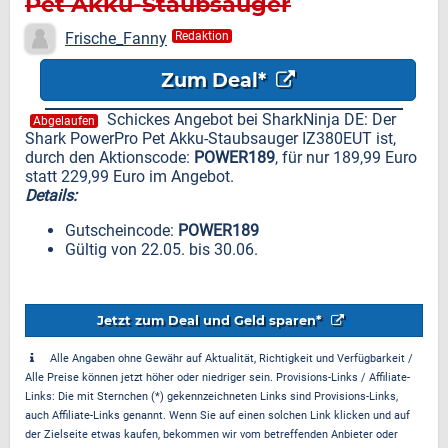
Pet Akku-Staubsauger
IZ380EUT für nur 189,99 Euro
Frische_Fanny
Redaktion
Zum Deal*
Schickes Angebot bei SharkNinja DE: Der
Abgelaufen
Shark PowerPro Pet Akku-Staubsauger IZ380EUT ist,
durch den Aktionscode:
POWER189
, für nur 189,99 Euro
statt 229,99 Euro im Angebot.
Details:
Gutscheincode:
POWER189
Gültig von 22.05. bis 30.06.
Jetzt zum Deal und Geld sparen*
Alle Angaben ohne Gewähr auf Aktualität, Richtigkeit und Verfügbarkeit /
Alle Preise können jetzt höher oder niedriger sein. Provisions-Links / Affiliate-
Links: Die mit Sternchen (*) gekennzeichneten Links sind Provisions-Links,
auch Affiliate-Links genannt. Wenn Sie auf einen solchen Link klicken und auf
der Zielseite etwas kaufen, bekommen wir vom betreffenden Anbieter oder