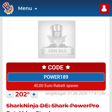
Menu
POWER189
40,00 Euro Rabatt sparen
-
202°
+
eingetragen
01.06.2026 11:47 Uhr
SharkNinja DE: Shark PowerPro