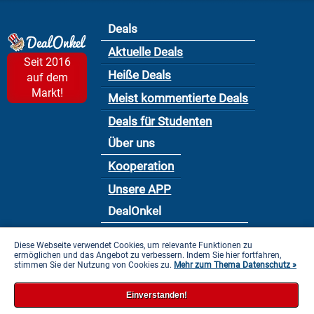
Deals
Aktuelle Deals
Seit 2016
Heiße Deals
auf dem
Markt!
Meist kommentierte Deals
Deals für Studenten
Über uns
Kooperation
Unsere APP
DealOnkel
Nutzungsbedingung
Diese Webseite verwendet Cookies, um relevante Funktionen zu
ermöglichen und das Angebot zu verbessern. Indem Sie hier fortfahren,
Datenschutzbestimmung
stimmen Sie der Nutzung von Cookies zu.
Mehr zum Thema Datenschutz »
Impressum