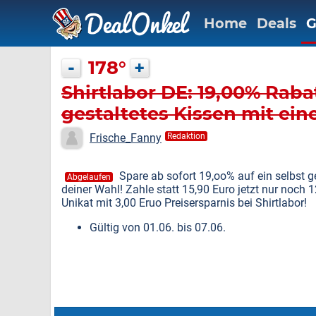
Home
Deals
G
-
178°
+
Shirtlabor DE: 19,00% Rabat
gestaltetes Kissen mit ei
Frische_Fanny
Redaktion
Spare ab sofort 19,oo% auf ein selbst g
Abgelaufen
deiner Wahl! Zahle statt 15,90 Euro jetzt nur noch
Unikat mit 3,00 Eruo Preisersparnis bei Shirtlabor!
Gültig von 01.06. bis 07.06.