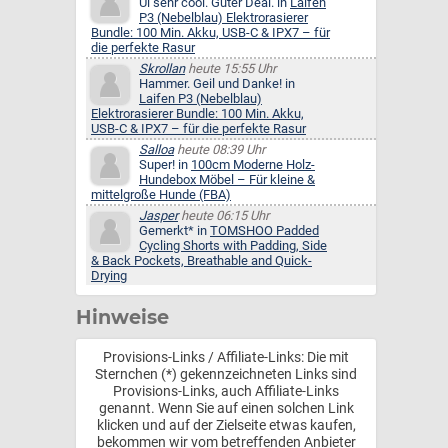
Ui sehr cool. Guter Deal. in
Laifen
P3 (Nebelblau) Elektrorasierer
Bundle: 100 Min. Akku, USB-C & IPX7 – für
die perfekte Rasur
Skrollan
heute 15:55 Uhr
Hammer. Geil und Danke! in
Laifen P3 (Nebelblau)
Elektrorasierer Bundle: 100 Min. Akku,
USB-C & IPX7 – für die perfekte Rasur
Salloa
heute 08:39 Uhr
Super! in
100cm Moderne Holz-
Hundebox Möbel – Für kleine &
mittelgroße Hunde (FBA)
Jasper
heute 06:15 Uhr
Gemerkt* in
TOMSHOO Padded
Cycling Shorts with Padding, Side
& Back Pockets, Breathable and Quick-
Drying
Hinweise
Provisions-Links / Affiliate-Links: Die mit
Sternchen (*) gekennzeichneten Links sind
Provisions-Links, auch Affiliate-Links
genannt. Wenn Sie auf einen solchen Link
klicken und auf der Zielseite etwas kaufen,
bekommen wir vom betreffenden Anbieter