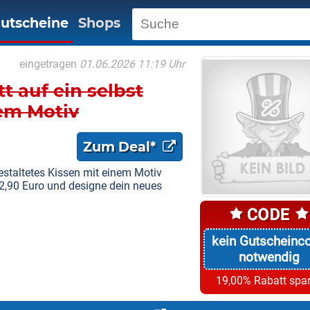
utscheine
Shops
eingetragen
01.06.2026 11:19 Uhr
t auf ein selbst
nem Motiv
Zum Deal*
estaltetes Kissen mit einem Motiv
 12,90 Euro und designe dein neues
kein Gutscheinc
notwendig
19,00% Rabatt spa