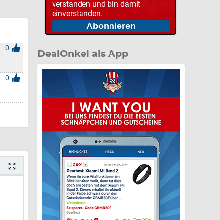
verstanden und bin damit
einverstanden.
0
DealOnkel als App
0