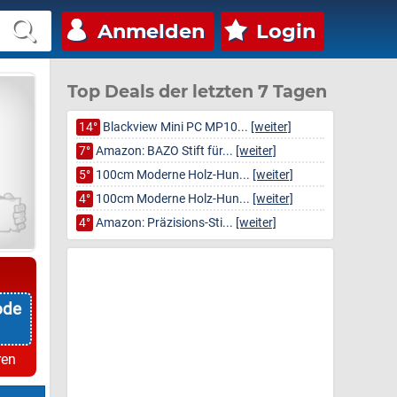
Anmelden
Login
Top Deals der letzten 7 Tagen
14°
Blackview Mini PC MP10...
[weiter]
7°
Amazon: BAZO Stift für...
[weiter]
5°
100cm Moderne Holz-Hun...
[weiter]
4°
100cm Moderne Holz-Hun...
[weiter]
4°
Amazon: Präzisions-Sti...
[weiter]
ode
ren