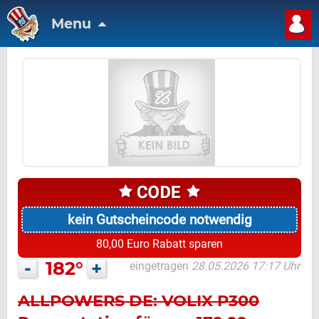
Menu
kein Gutscheincode notwendig
80,00 Euro Rabatt sparen
-
182°
+
eingetragen
28.05.2026 17:17 Uhr
ALLPOWERS DE: VOLIX P300