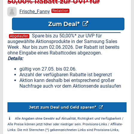
50,00% Rabatt zur UVP für
ausgewählte Aktionsprodukte
Frische_Fanny
Redaktion
Zum Deal*
Spare bis zu 50,00%* zur UVP für
Abgelaufen
ausgewählte Aktionsprodukte in der Samsung Sales
Week . Nur bis zum 02.06.2026. Der Rabatt ist bereits
ohne Eingabe eines Rabattcodes abgezogen.
Details:
gültig von 27.05. bis 02.06.
Anzahl der verfügbaren Rabatte ist begrenzt
Aktion kann deshalb bei entsprechend großer
Nachfrage auch vor dem Aktionsende auslaufen
Jetzt zum Deal und Geld sparen*
Alle Angaben ohne Gewähr auf Aktualität, Richtigkeit und Verfügbarkeit /
Alle Preise können jetzt höher oder niedriger sein. Provisions-Links / Affiliate-
Links: Die mit Sternchen (*) gekennzeichneten Links sind Provisions-Links,