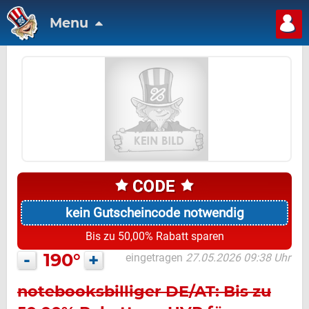
Menu
kein Gutscheincode notwendig
Bis zu 50,00% Rabatt sparen
-
190°
+
eingetragen
27.05.2026 09:38 Uhr
notebooksbilliger DE/AT: Bis zu