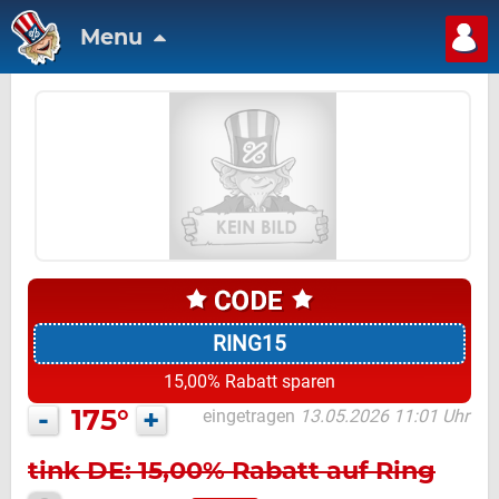
Menu
RING15
15,00% Rabatt sparen
-
175°
+
eingetragen
13.05.2026 11:01 Uhr
tink DE: 15,00% Rabatt auf Ring