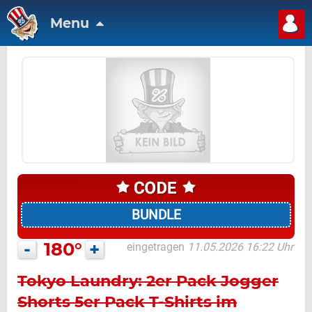
Menu
BUNDLE
-
180°
+
eingetragen
11.05.2026 16:22 Uhr
Tokyo Laundry: 2er Pack Jogger
Shorts 5er Pack T-Shirts im