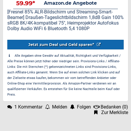
59.99*
Amazon.de Angebote
[Fresnel 85% ALR-Bildschirm und Streaming-Smart-
Beamer] Draußen-Tageslichtbildschirm 1,8dB Gain 100%
sRGB 8K/4K-kompatibel 75", Heimprojektor Autofokus
Dolby Audio WiFi 6 Bluetooth 5,4 1080P
Jetzt zum Deal und Geld sparen*
Alle Angaben ohne Gewähr auf Aktualität, Richtigkeit und Verfügbarkeit /
Alle Preise können jetzt höher oder niedriger sein. Provisions-Links / Affiliate-
Links: Die mit Sternchen (*) gekennzeichneten Links sind Provisions-Links,
auch Affiliate-Links genannt. Wenn Sie auf einen solchen Link klicken und auf
der Zielseite etwas kaufen, bekommen wir vom betreffenden Anbieter oder
Online-Shop eine Vermittlerprovision. Als Amazon-Partner verdienen wir an
qualifizierten Verkäufen. Es entstehen für Sie keine Nachteile beim Kauf oder
Preis.
1 Kommentar
Melden
Folgen
Bedanken
(
0
)
Zur Merkliste