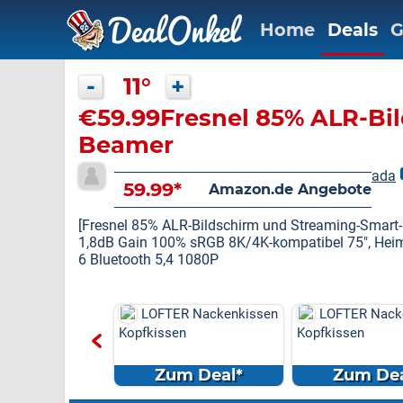
Home
Deals
G
-
11°
+
€59.99Fresnel 85% ALR-Bi
Beamer
ada
59.99*
Amazon.de Angebote
[Fresnel 85% ALR-Bildschirm und Streaming-Smart
1,8dB Gain 100% sRGB 8K/4K-kompatibel 75", Heim
6 Bluetooth 5,4 1080P
R Nackenkissen
LOFTER Nackenkissen
LOFTER Nack
en
Kopfkissen
Kopfkissen
m Deal*
Zum Deal*
Zum Dea