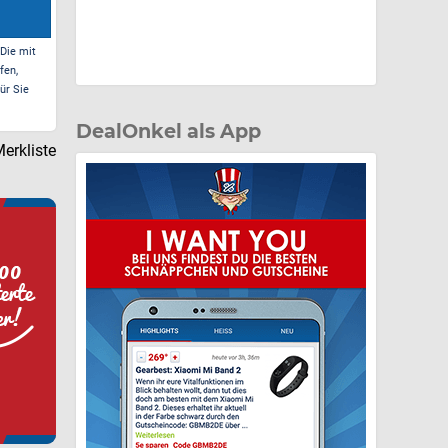
 Die mit
fen,
ür Sie
DealOnkel als App
erkliste