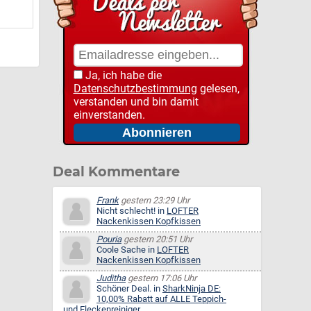
Ja, ich habe die
Datenschutzbestimmung
gelesen,
verstanden und bin damit
einverstanden.
Deal Kommentare
Frank
gestern 23:29 Uhr
Nicht schlecht! in
LOFTER
Nackenkissen Kopfkissen
Pouria
gestern 20:51 Uhr
Coole Sache in
LOFTER
Nackenkissen Kopfkissen
Juditha
gestern 17:06 Uhr
Schöner Deal. in
SharkNinja DE:
10,00% Rabatt auf ALLE Teppich-
und Fleckenreiniger