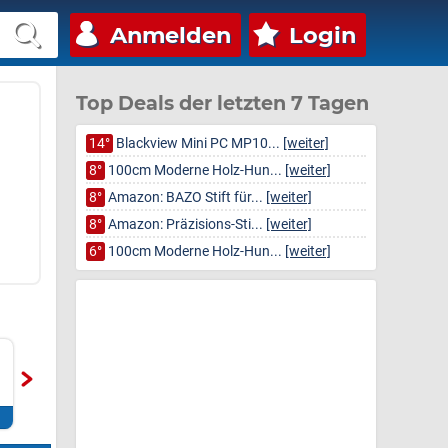
Anmelden
Login
Top Deals der letzten 7 Tagen
14°
Blackview Mini PC MP10...
[weiter]
8°
100cm Moderne Holz-Hun...
[weiter]
8°
Amazon: BAZO Stift für...
[weiter]
8°
Amazon: Präzisions-Sti...
[weiter]
6°
100cm Moderne Holz-Hun...
[weiter]
Docooler Tragbarer 14-
Wasserhahn Küche mit
00
Zoll-Laptop-
3 Sprühmodi, hoher Bogen
Run
Erweiterungsbildschirm mit
Wasserhahn Küche ausz...
Ada
DREI B...
Ant
Zum Deal*
Zum Deal*