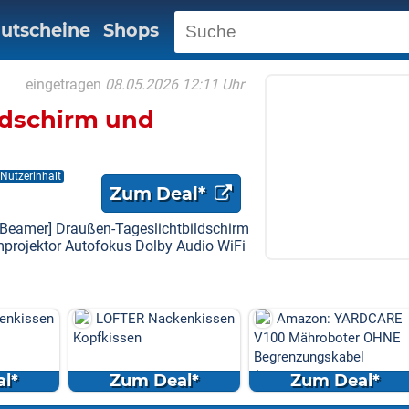
utscheine
Shops
eingetragen
08.05.2026 12:11 Uhr
ldschirm und
Nutzerinhalt
Zum Deal*
-Beamer] Draußen-Tageslichtbildschirm
projektor Autofokus Dolby Audio WiFi
enkissen
Amazon: YARDCARE
Laifen P3 (Nebelblau)
V100 Mähroboter OHNE
Elektrorasierer Bundle: 1
Begrenzungskabel
Min. Akku, USB-C ...
(Kamera/Visi...
l*
Zum Deal*
Zum Deal*