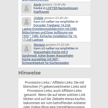
Kayla
gestern 13:44 Uhr
Danke in
LOFTER Nackenkissen
Kopfkissen
Ordalie
gestern 03:48 Uhr
Kann ich selber nur empfehlen in
Docooler Tragbarer 14-Zoll-
Laptop-Erweiterungsbildschirm mit DREI
Bildschirmen und Einer Auflösung von
1920 * 1080. Einfache Installation für 15-
17-Zoll-Laptops
Ranjana
gestern 01:32 Uhr
Kann ich selber nur empfehlen in
Wasserhahn Küche mit 3
Sprühmodi, hoher Bogen Wasserhahn
Küche ausziehbar mit 360°-
Schwenkbarkeit für Küchenspülen
Hinweise
Provisions-Links / Affiliate-Links: Die mit
Sternchen (*) gekennzeichneten Links sind
Provisions-Links, auch Affiliate-Links
genannt. Wenn Sie auf einen solchen Link
klicken und auf der Zielseite etwas kaufen,
bekommen wir vom betreffenden Anbieter
oder Online-Shop eine Vermittlerprovision.