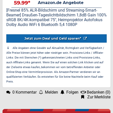
59.99*
Amazon.de Angebote
[Fresnel 85% ALR-Bildschirm und Streaming-Smart-
Beamer] Draußen-Tageslichtbildschirm 1,8dB Gain 100%
sRGB 8K/4K-kompatibel 75", Heimprojektor Autofokus
Dolby Audio WiFi 6 Bluetooth 5,4 1080P
Jetzt zum Deal und Geld sparen*
Alle Angaben ohne Gewähr auf Aktualität, Richtigkeit und Verfügbarkeit /
Alle Preise können jetzt höher oder niedriger sein. Provisions-Links / Affiliate-
Links: Die mit Sternchen (*) gekennzeichneten Links sind Provisions-Links,
auch Affiliate-Links genannt. Wenn Sie auf einen solchen Link klicken und auf
der Zielseite etwas kaufen, bekommen wir vom betreffenden Anbieter oder
Online-Shop eine Vermittlerprovision. Als Amazon-Partner verdienen wir an
qualifizierten Verkäufen. Es entstehen für Sie keine Nachteile beim Kauf oder
Preis.
0 Kommentar
Melden
Folgen
Bedanken
(
0
)
Zur Merkliste