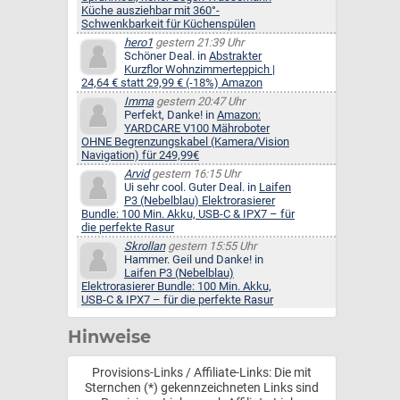
Küche ausziehbar mit 360°-
Schwenkbarkeit für Küchenspülen
hero1
gestern 21:39 Uhr
Schöner Deal. in
Abstrakter
Kurzflor Wohnzimmerteppich |
24,64 € statt 29,99 € (-18%) Amazon
Imma
gestern 20:47 Uhr
Perfekt, Danke! in
Amazon:
YARDCARE V100 Mähroboter
OHNE Begrenzungskabel (Kamera/Vision
Navigation) für 249,99€
Arvid
gestern 16:15 Uhr
Ui sehr cool. Guter Deal. in
Laifen
P3 (Nebelblau) Elektrorasierer
Bundle: 100 Min. Akku, USB-C & IPX7 – für
die perfekte Rasur
Skrollan
gestern 15:55 Uhr
Hammer. Geil und Danke! in
Laifen P3 (Nebelblau)
Elektrorasierer Bundle: 100 Min. Akku,
USB-C & IPX7 – für die perfekte Rasur
Hinweise
Provisions-Links / Affiliate-Links: Die mit
Sternchen (*) gekennzeichneten Links sind