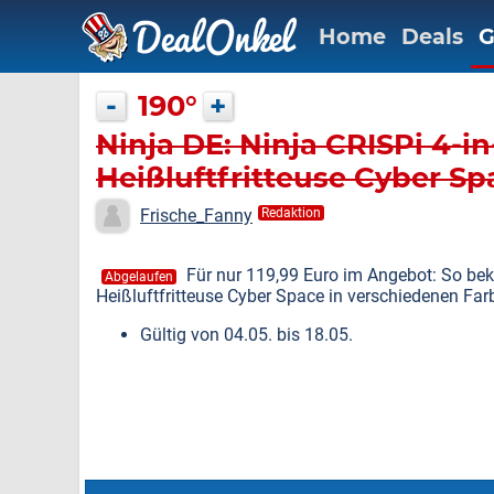
Home
Deals
G
-
190°
+
Ninja DE: Ninja CRISPi 4-in
Heißluftfritteuse Cyber Spa
Euro
Frische_Fanny
Redaktion
Für nur 119,99 Euro im Angebot: So beko
Abgelaufen
Heißluftfritteuse Cyber Space in verschiedenen Far
Gültig von 04.05. bis 18.05.