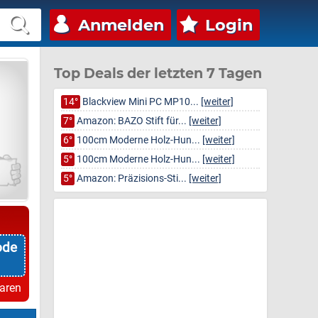
Anmelden
Login
Top Deals der letzten 7 Tagen
14°
Blackview Mini PC MP10...
[weiter]
7°
Amazon: BAZO Stift für...
[weiter]
6°
100cm Moderne Holz-Hun...
[weiter]
5°
100cm Moderne Holz-Hun...
[weiter]
5°
Amazon: Präzisions-Sti...
[weiter]
ode
paren