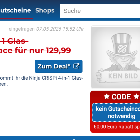
utscheine
Shops
eingetragen
07.05.2026 15:52 Uhr
-1 Glas-
ce für nur 129,99
Zum Deal*
mmt ihr die Ninja CRISPi 4-in-1 Glas-
ben.
kein Gutscheinc
notwendig
60,00 Euro Rabatt s