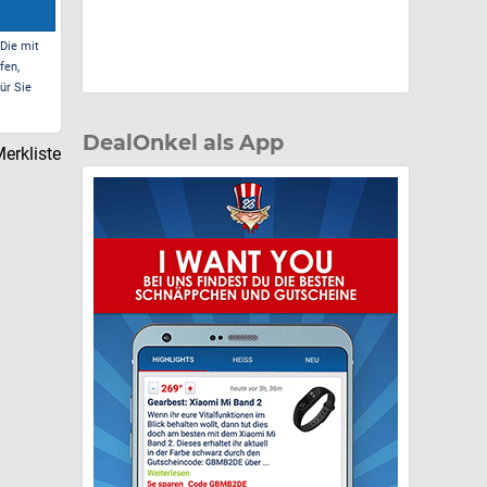
 Die mit
fen,
ür Sie
DealOnkel als App
erkliste