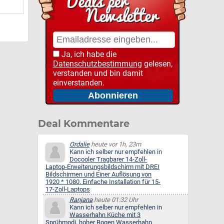
Ja, ich habe die
Datenschutzbestimmung
gelesen,
verstanden und bin damit
einverstanden.
Deal Kommentare
Ordalie
heute vor 1h, 23m
Kann ich selber nur empfehlen in
Docooler Tragbarer 14-Zoll-
Laptop-Erweiterungsbildschirm mit DREI
Bildschirmen und Einer Auflösung von
1920 * 1080. Einfache Installation für 15-
17-Zoll-Laptops
Ranjana
heute 01:32 Uhr
Kann ich selber nur empfehlen in
Wasserhahn Küche mit 3
Sprühmodi, hoher Bogen Wasserhahn