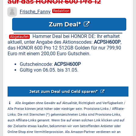
auf das HONOR 600 Pro 12
512GB Golden
Frische_Fanny
Redaktion
Zum Deal*
Hammer Deal bei HONOR DE: Ihr erhaltet
Abgelaufen
aktuell, unter Angabe des Aktionscodes:
ACPSH600P
,
das HONOR 600 Pro 12 512GB Golden für nur 799,90
Euro mit einem 200,00 Euro Gutschein.
Gutscheincode:
ACPSH600P
Gültig von 06.05. bis 31.05.
Jetzt zum Deal und Geld sparen*
Alle Angaben ohne Gewähr auf Aktualität, Richtigkeit und Verfügbarkeit /
Alle Preise können jetzt höher oder niedriger sein. Provisions-Links / Affiliate-
Links: Die mit Sternchen (*) gekennzeichneten Links sind Provisions-Links,
auch Affiliate-Links genannt. Wenn Sie auf einen solchen Link klicken und auf
der Zielseite etwas kaufen, bekommen wir vom betreffenden Anbieter oder
Online-Shop eine Vermittlerprovision. Als Amazon-Partner verdienen wir an