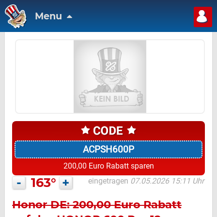
Menu
ACPSH600P
200,00 Euro Rabatt sparen
-
163°
+
eingetragen
07.05.2026 15:11 Uhr
Honor DE: 200,00 Euro Rabatt