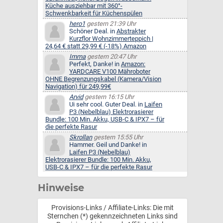
Küche ausziehbar mit 360°-
Schwenkbarkeit für Küchenspülen
hero1
gestern 21:39 Uhr
Schöner Deal. in
Abstrakter
Kurzflor Wohnzimmerteppich |
24,64 € statt 29,99 € (-18%) Amazon
Imma
gestern 20:47 Uhr
Perfekt, Danke! in
Amazon:
YARDCARE V100 Mähroboter
OHNE Begrenzungskabel (Kamera/Vision
Navigation) für 249,99€
Arvid
gestern 16:15 Uhr
Ui sehr cool. Guter Deal. in
Laifen
P3 (Nebelblau) Elektrorasierer
Bundle: 100 Min. Akku, USB-C & IPX7 – für
die perfekte Rasur
Skrollan
gestern 15:55 Uhr
Hammer. Geil und Danke! in
Laifen P3 (Nebelblau)
Elektrorasierer Bundle: 100 Min. Akku,
USB-C & IPX7 – für die perfekte Rasur
Hinweise
Provisions-Links / Affiliate-Links: Die mit
Sternchen (*) gekennzeichneten Links sind