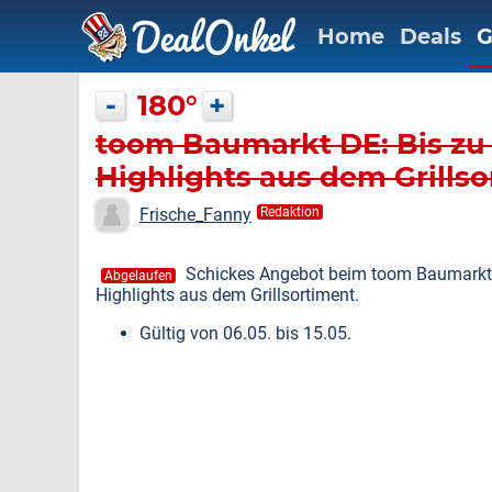
Home
Deals
G
-
180°
+
toom Baumarkt DE: Bis zu
Highlights aus dem Grills
Frische_Fanny
Redaktion
Schickes Angebot beim toom Baumarkt 
Abgelaufen
Highlights aus dem Grillsortiment.
Gültig von 06.05. bis 15.05.