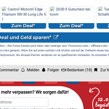
röl Edge
20,00 € Gutschein bei
Turbo-Nachsaat
ong Life 5
toom
Schatten 25 m² 0,5 kg
l*
Zum Deal*
Zum Deal*
Deal und Geld sparen*
it / Alle Preise können jetzt höher oder niedriger sein. Provisions-Links / Affiliate-Links:
te-Links genannt. Wenn Sie auf einen solchen Link klicken und auf der Zielseite etwas kau
rprovision. Als Amazon-Partner verdienen wir an qualifizierten Verkäufen. Es entstehen f
Kommentar
Melden
Folgen
Bedanken
(
18
)
Zur M
l mehr verpassen? Wir sorgen dafür!