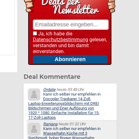
Ja, ich habe die
Datenschutzbestimmung
gelesen,
verstanden und bin damit
einverstanden.
Deal Kommentare
Ordalie
heute 03:48 Uhr
Kann ich selber nur empfehlen in
Docooler Tragbarer 14-Zoll-
Laptop-Erweiterungsbildschirm mit DREI
Bildschirmen und Einer Auflösung von
1920 * 1080. Einfache Installation für 15-
17-Zoll-Laptops
Ranjana
heute 01:32 Uhr
Kann ich selber nur empfehlen in
Wasserhahn Küche mit 3
Sprühmodi, hoher Bogen Wasserhahn