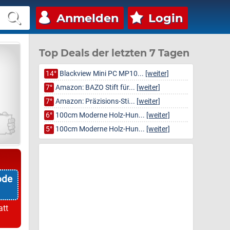
Anmelden
Login
Top Deals der letzten 7 Tagen
14°
Blackview Mini PC MP10...
[weiter]
7°
Amazon: BAZO Stift für...
[weiter]
7°
Amazon: Präzisions-Sti...
[weiter]
6°
100cm Moderne Holz-Hun...
[weiter]
5°
100cm Moderne Holz-Hun...
[weiter]
ode
att