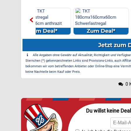
 TKT
TKT
Castrol Moto
tregal
180cmx160cmx60cm
Titanium 5W-30 L
cm anthrazit
Schwerlastregal
1
m Deal*
Zum Deal*
Zum Dea
Jetzt zum 
Alle Angaben ohne Gewähr auf Aktualität, Richtigkeit und Verfügbarke
Sternchen (*) gekennzeichneten Links sind Provisions-Links, auch Affilia
bekommen wir vom betreffenden Anbieter oder Online-Shop eine Vermittle
keine Nachteile beim Kauf oder Preis.
0 
Du willst keine Dea