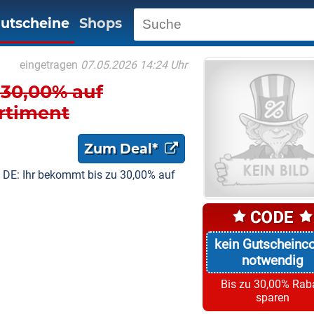
utscheine
Shops
eingetragen
07.05.2026 14:24 Uhr
 30,00% auf
ortiment
Zum Deal*
DE: Ihr bekommt bis zu 30,00% auf
kein Gutscheinc
notwendig
Bis zu 30,00% Rab
sparen