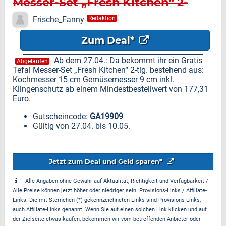
Messer-Set „Fresh Kitchen“ 2-
tlg.
Frische_Fanny
Redaktion
Zum Deal*
Ab dem 27.04.: Da bekommt ihr ein Gratis
Abgelaufen
Tefal Messer-Set „Fresh Kitchen“ 2-tlg. bestehend aus:
Kochmesser 15 cm Gemüsemesser 9 cm inkl.
Klingenschutz ab einem Mindestbestellwert von 177,31
Euro.
Gutscheincode:
GA19909
Gültig von 27.04. bis 10.05.
Jetzt zum Deal und Geld sparen*
Alle Angaben ohne Gewähr auf Aktualität, Richtigkeit und Verfügbarkeit /
Alle Preise können jetzt höher oder niedriger sein. Provisions-Links / Affiliate-
Links: Die mit Sternchen (*) gekennzeichneten Links sind Provisions-Links,
auch Affiliate-Links genannt. Wenn Sie auf einen solchen Link klicken und auf
der Zielseite etwas kaufen, bekommen wir vom betreffenden Anbieter oder