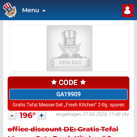
Menu
GA19909
Gratis Tefal Messer-Set „Fresh Kitchen“ 2-tlg. sparen
-
196°
+
eingetragen
27.04.2026 17:48 Uhr
office discount DE: Gratis Tefal