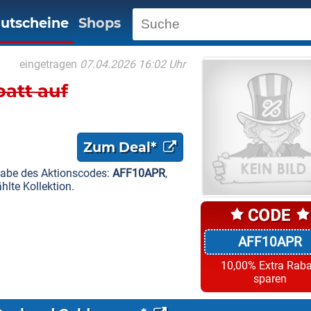
utscheine
Shops
eingetragen
07.04.2026 16:02 Uhr
batt auf
Zum Deal*
gabe des Aktionscodes:
AFF10APR
,
lte Kollektion.
AFF10APR
10,00% Extra Raba
sparen