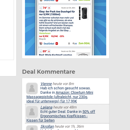
Deal Kommentare
Vienne
heute vor 8m
Hab ich schon gesucht sowas.
Danke in
Amazon: Clowturn Mini
Massagepistole (ultraleicht, nur 230g,
ideal für unterwegs) für 17,99€
Laijana
heute vor 48m
Echt guter Deal. Danke in
50% off
Ergonomisches Kopfkissen -
Kissen für Seiten
Skrollan
heute vor 1h, 36m