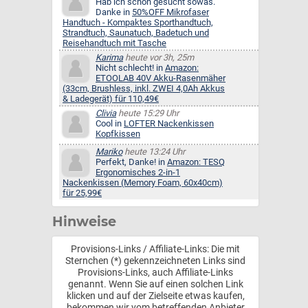
Hab ich schon gesucht sowas.
Danke in
50%OFF Mikrofaser
Handtuch - Kompaktes Sporthandtuch,
Strandtuch, Saunatuch, Badetuch und
Reisehandtuch mit Tasche
Karima
heute vor 3h, 25m
Nicht schlecht! in
Amazon:
ETOOLAB 40V Akku-Rasenmäher
(33cm, Brushless, inkl. ZWEI 4,0Ah Akkus
& Ladegerät) für 110,49€
Clivia
heute 15:29 Uhr
Cool in
LOFTER Nackenkissen
Kopfkissen
Mariko
heute 13:24 Uhr
Perfekt, Danke! in
Amazon: TESQ
Ergonomisches 2-in-1
Nackenkissen (Memory Foam, 60x40cm)
für 25,99€
Hinweise
Provisions-Links / Affiliate-Links: Die mit
Sternchen (*) gekennzeichneten Links sind
Provisions-Links, auch Affiliate-Links
genannt. Wenn Sie auf einen solchen Link
klicken und auf der Zielseite etwas kaufen,
bekommen wir vom betreffenden Anbieter