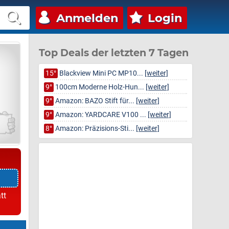
Anmelden
Login
Top Deals der letzten 7 Tagen
15°
Blackview Mini PC MP10...
[weiter]
9°
100cm Moderne Holz-Hun...
[weiter]
9°
Amazon: BAZO Stift für...
[weiter]
9°
Amazon: YARDCARE V100 ...
[weiter]
8°
Amazon: Präzisions-Sti...
[weiter]
tt