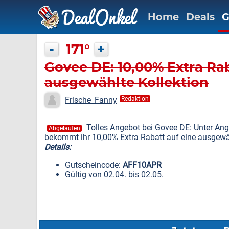
Home
Deals
G
-
171°
+
Govee DE: 10,00% Extra Ra
ausgewählte Kollektion
Frische_Fanny
Redaktion
Tolles Angebot bei Govee DE: Unter An
Abgelaufen
bekommt ihr 10,00% Extra Rabatt auf eine ausgewäh
Details:
Gutscheincode:
AFF10APR
Gültig von 02.04. bis 02.05.