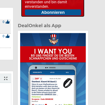
verstanden und bin damit
einverstanden.
0
DealOnkel als App
0