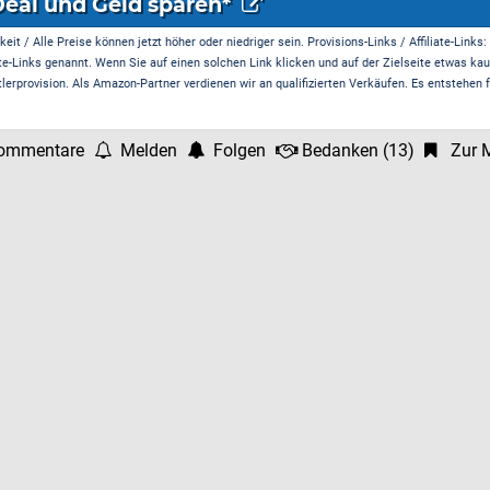
Deal und Geld sparen*
it / Alle Preise können jetzt höher oder niedriger sein. Provisions-Links / Affiliate-Links:
te-Links genannt. Wenn Sie auf einen solchen Link klicken und auf der Zielseite etwas kau
rprovision. Als Amazon-Partner verdienen wir an qualifizierten Verkäufen. Es entstehen f
ommentare
Melden
Folgen
Bedanken
(
13
)
Zur M