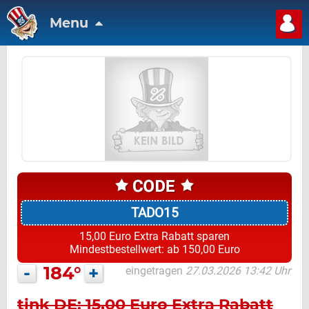
Menu
TADO15
15,00 Euro Extra Rabatt sparen
Mindestbestellwert: ab 150,00 Euro
-
184°
+
eingetragen
27.03.2026 13:42 Uhr
tink DE: 15,00 Euro Extra Rabatt