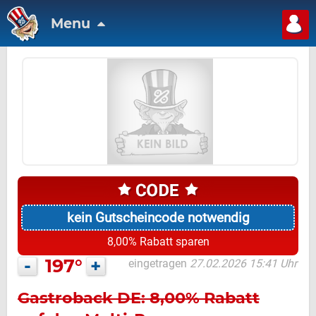
Menu
kein Gutscheincode notwendig
8,00% Rabatt sparen
-
197°
+
eingetragen
27.02.2026 15:41 Uhr
Gastroback DE: 8,00% Rabatt