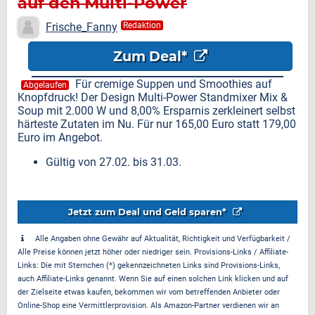
auf den Multi-Power
Standmixer Mix & Soup
Frische_Fanny
Redaktion
Zum Deal*
Für cremige Suppen und Smoothies auf
Abgelaufen
Knopfdruck! Der Design Multi-Power Standmixer Mix &
Soup mit 2.000 W und 8,00% Ersparnis zerkleinert selbst
härteste Zutaten im Nu. Für nur 165,00 Euro statt 179,00
Euro im Angebot.
Gültig von 27.02. bis 31.03.
Jetzt zum Deal und Geld sparen*
Alle Angaben ohne Gewähr auf Aktualität, Richtigkeit und Verfügbarkeit /
Alle Preise können jetzt höher oder niedriger sein. Provisions-Links / Affiliate-
Links: Die mit Sternchen (*) gekennzeichneten Links sind Provisions-Links,
auch Affiliate-Links genannt. Wenn Sie auf einen solchen Link klicken und auf
der Zielseite etwas kaufen, bekommen wir vom betreffenden Anbieter oder
Online-Shop eine Vermittlerprovision. Als Amazon-Partner verdienen wir an