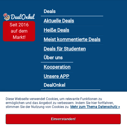
Deals
Aktuelle Deals
Seit 2016
Heiße Deals
auf dem
Markt!
Meist kommentierte Deals
Deals für Studenten
Über uns
Kooperation
Unsere APP
DealOnkel
Nutzungsbedingung
Diese Webseite verwendet Cookies, um relevante Funktionen zu
ermöglichen und das Angebot zu verbessern. Indem Sie hier fortfahren,
Datenschutzbestimmung
stimmen Sie der Nutzung von Cookies zu.
Mehr zum Thema Datenschutz »
Impressum