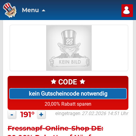
Menu
kein Gutscheincode notwendig
20,00% Rabatt sparen
-
191°
+
eingetragen
27.02.2026 14:51 Uhr
Fressnapf-Online-Shop DE: