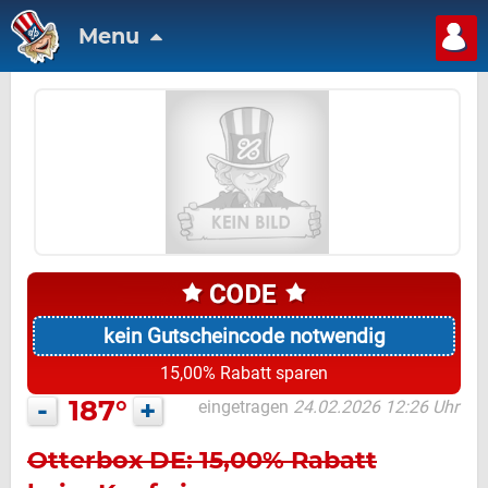
Menu
kein Gutscheincode notwendig
15,00% Rabatt sparen
-
187°
+
eingetragen
24.02.2026 12:26 Uhr
Otterbox DE: 15,00% Rabatt