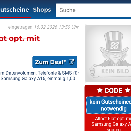
utscheine
Shops
eingetragen
16.02.2026 13:50 Uhr
at opt. mit
Zum Deal*
ztem Datenvolumen, Telefonie & SMS für
t Samsung Galaxy A16, einmalig 1,00
kein Gutscheinc
notwendig
Allnet-Flat opt. mi
Samsung Galaxy 
sparen