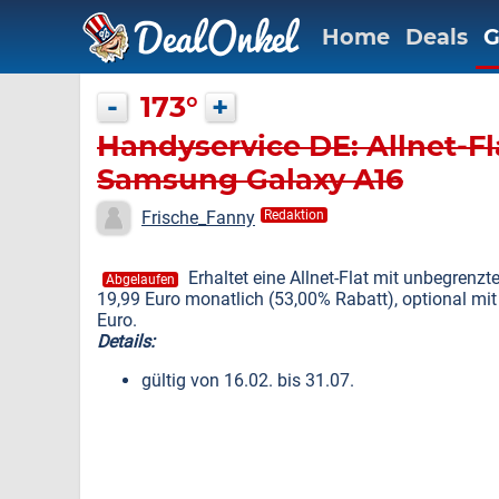
Home
Deals
G
-
173°
+
Handyservice DE: Allnet-Fl
Samsung Galaxy A16
Frische_Fanny
Redaktion
Erhaltet eine Allnet-Flat mit unbegren
Abgelaufen
19,99 Euro monatlich (53,00% Rabatt), optional mi
Euro.
Details:
gültig von 16.02. bis 31.07.