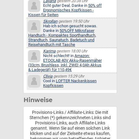
Laijana
gestern 20:38 Uhr
Echt guter Deal. Danke in
50% off
Ergonomisches Kopfkissen -
Kissen für Seiten
Skrollan
gestern 19:50 Uhr
Hab ich schon gesucht sowas.
Danke in
50%OFF Mikrofaser
Handtuch - Kompaktes Sporthandtuch,
Strandtuch, Saunatuch, Badetuch und
Reisehandtuch mit Tasche
Karima
gestern 18:00 Uhr
Nicht schlecht! in
Amazon:
ETOOLAB 40V Akku-Rasenmäher
(33cm, Brushless, inkl. ZWEI 4,0Ah Akkus
& Ladegerät) für 110,49€
Clivia
gestern 15:29 Uhr
Cool in
LOFTER Nackenkissen
Kopfkissen
Hinweise
Provisions-Links / Affiliate-Links: Die mit
Sternchen (*) gekennzeichneten Links sind
Provisions-Links, auch Affiliate-Links
genannt. Wenn Sie auf einen solchen Link
klicken und auf der Zielseite etwas kaufen,
bekommen wir vom betreffenden Anbieter