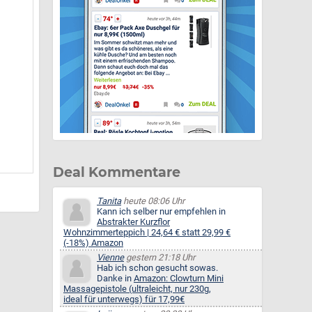
Deal Kommentare
Tanita
heute 08:06 Uhr
Kann ich selber nur empfehlen in
Abstrakter Kurzflor
Wohnzimmerteppich | 24,64 € statt 29,99 €
(-18%) Amazon
Vienne
gestern 21:18 Uhr
Hab ich schon gesucht sowas.
Danke in
Amazon: Clowturn Mini
Massagepistole (ultraleicht, nur 230g,
ideal für unterwegs) für 17,99€