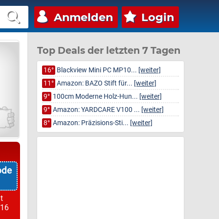
Anmelden
Login
Top Deals der letzten 7 Tagen
16°
Blackview Mini PC MP10...
[weiter]
11°
Amazon: BAZO Stift für...
[weiter]
9°
100cm Moderne Holz-Hun...
[weiter]
9°
Amazon: YARDCARE V100 ...
[weiter]
8°
Amazon: Präzisions-Sti...
[weiter]
ode
t
A16