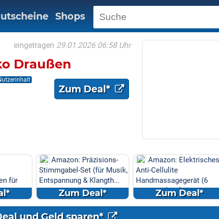
utscheine
Shops
eingetragen
29.01.2026 06:58 Uhr
ko Draußen
Nutzerinhalt
Zum Deal*
isions-
Amazon: Elektrisches
NORTIV 8 Herren
für Musik,
Anti-Cellulite
Militärstiefel Kampfstiefe
ngth...
Handmassagegerät (6
Boot | Rutschfeste, öl-...
Massageköpf...
l*
Zum Deal*
Zum Deal*
Deal und Geld sparen*