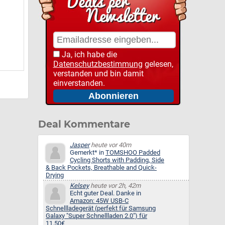
Ja, ich habe die
Datenschutzbestimmung
gelesen,
verstanden und bin damit
einverstanden.
Deal Kommentare
Jasper
heute vor 40m
Gemerkt* in
TOMSHOO Padded
Cycling Shorts with Padding, Side
& Back Pockets, Breathable and Quick-
Drying
Kelsey
heute vor 2h, 42m
Echt guter Deal. Danke in
Amazon: 45W USB-C
Schnellladegerät (perfekt für Samsung
Galaxy "Super Schnellladen 2.0") für
11,50€