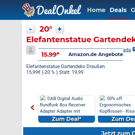
Home
Deals
G
-
20°
+
Elefantenstatue Gartende
ada
15.99*
Amazon.de Angebote
Elefantenstatue Gartendeko Draußen
15,99€ (-20 % ) Statt: 19,99
igital Audio
50% off
Amazon: Präz
Box Receiver
Ergonomisches
Stimmgabel-Set (
dapter mit
Kopfkissen - Kissen für
Entspannung & Kla
Seiten
m Deal*
Zum Deal*
Zum Dea
Jetzt zum 