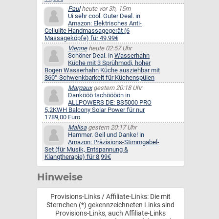
Paul
heute vor 3h, 15m
Ui sehr cool. Guter Deal. in
Amazon: Elektrisches Anti-
Cellulite Handmassagegerät (6
Massageköpfe) für 49,99€
Vienne
heute 02:57 Uhr
Schöner Deal. in
Wasserhahn
Küche mit 3 Sprühmodi, hoher
Bogen Wasserhahn Küche ausziehbar mit
360°-Schwenkbarkeit für Küchenspülen
Margaux
gestern 20:18 Uhr
Dankööö tschöööön in
ALLPOWERS DE: BS5000 PRO
5,2KWH Balcony Solar Power für nur
1789,00 Euro
Malisa
gestern 20:17 Uhr
Hammer. Geil und Danke! in
Amazon: Präzisions-Stimmgabel-
Set (für Musik, Entspannung &
Klangtherapie) für 8,99€
Hinweise
Provisions-Links / Affiliate-Links: Die mit
Sternchen (*) gekennzeichneten Links sind
Provisions-Links, auch Affiliate-Links