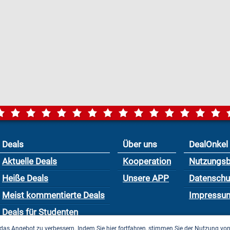
Deals
Über uns
DealOnkel
Aktuelle Deals
Kooperation
Nutzungs
Heiße Deals
Unsere APP
Datensch
Meist kommentierte Deals
Impressu
Deals für Studenten
das Angebot zu verbessern. Indem Sie hier fortfahren, stimmen Sie der Nutzung vo