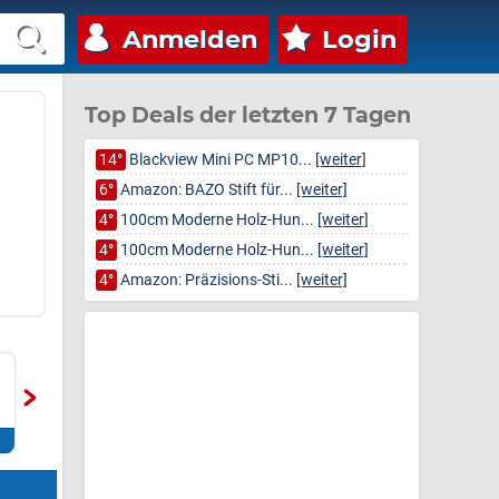
Anmelden
Login
Top Deals der letzten 7 Tagen
14°
Blackview Mini PC MP10...
[weiter]
6°
Amazon: BAZO Stift für...
[weiter]
4°
100cm Moderne Holz-Hun...
[weiter]
4°
100cm Moderne Holz-Hun...
[weiter]
4°
Amazon: Präzisions-Sti...
[weiter]
Wasserhahn Küche mit
ECOVACS T50 Omni
l
3 Sprühmodi, hoher Bogen
Gen3 Saugroboter mit
Omn
Wasserhahn Küche ausz...
Wischfunktion
Wis
22.0
Zum Deal*
Zum Deal*