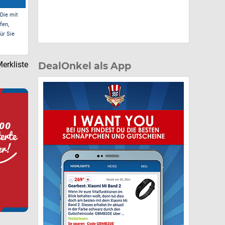
 Die mit
fen,
ür Sie
erkliste
DealOnkel als App