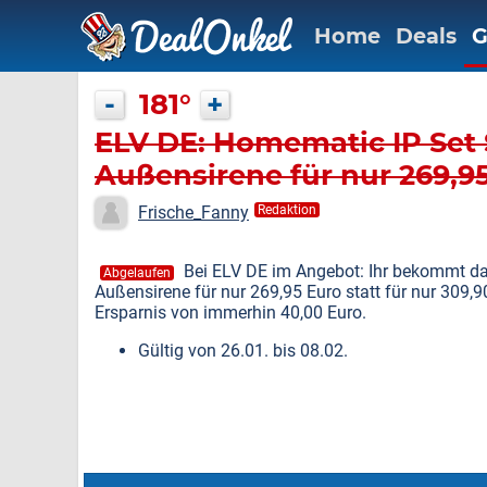
Home
Deals
G
-
181°
+
ELV DE: Homematic IP Set 
Außensirene für nur 269,9
Frische_Fanny
Redaktion
Bei ELV DE im Angebot: Ihr bekommt da
Abgelaufen
Außensirene für nur 269,95 Euro statt für nur 309,
Ersparnis von immerhin 40,00 Euro.
Gültig von 26.01. bis 08.02.