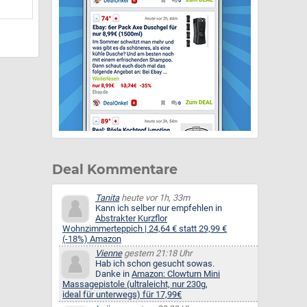
Deal Kommentare
Tanita
heute vor 1h, 33m
Kann ich selber nur empfehlen in
Abstrakter Kurzflor
Wohnzimmerteppich | 24,64 € statt 29,99 €
(-18%) Amazon
Vienne
gestern 21:18 Uhr
Hab ich schon gesucht sowas.
Danke in
Amazon: Clowturn Mini
Massagepistole (ultraleicht, nur 230g,
ideal für unterwegs) für 17,99€