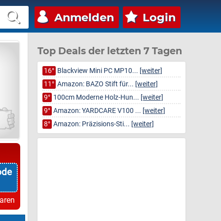
Anmelden
Login
Top Deals der letzten 7 Tagen
16°
Blackview Mini PC MP10...
[weiter]
11°
Amazon: BAZO Stift für...
[weiter]
9°
100cm Moderne Holz-Hun...
[weiter]
9°
Amazon: YARDCARE V100 ...
[weiter]
8°
Amazon: Präzisions-Sti...
[weiter]
ode
paren