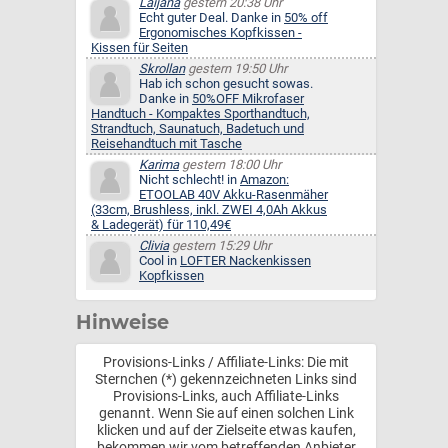
Laijana
gestern 20:38 Uhr
Echt guter Deal. Danke in
50% off
Ergonomisches Kopfkissen -
Kissen für Seiten
Skrollan
gestern 19:50 Uhr
Hab ich schon gesucht sowas.
Danke in
50%OFF Mikrofaser
Handtuch - Kompaktes Sporthandtuch,
Strandtuch, Saunatuch, Badetuch und
Reisehandtuch mit Tasche
Karima
gestern 18:00 Uhr
Nicht schlecht! in
Amazon:
ETOOLAB 40V Akku-Rasenmäher
(33cm, Brushless, inkl. ZWEI 4,0Ah Akkus
& Ladegerät) für 110,49€
Clivia
gestern 15:29 Uhr
Cool in
LOFTER Nackenkissen
Kopfkissen
Hinweise
Provisions-Links / Affiliate-Links: Die mit
Sternchen (*) gekennzeichneten Links sind
Provisions-Links, auch Affiliate-Links
genannt. Wenn Sie auf einen solchen Link
klicken und auf der Zielseite etwas kaufen,
bekommen wir vom betreffenden Anbieter