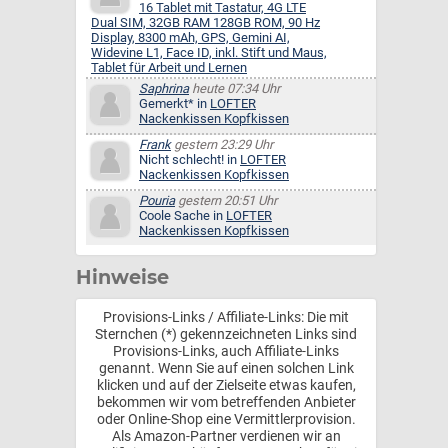
16 Tablet mit Tastatur, 4G LTE
Dual SIM, 32GB RAM 128GB ROM, 90 Hz
Display, 8300 mAh, GPS, Gemini AI,
Widevine L1, Face ID, inkl. Stift und Maus,
Tablet für Arbeit und Lernen
Saphrina
heute 07:34 Uhr
Gemerkt* in
LOFTER
Nackenkissen Kopfkissen
Frank
gestern 23:29 Uhr
Nicht schlecht! in
LOFTER
Nackenkissen Kopfkissen
Pouria
gestern 20:51 Uhr
Coole Sache in
LOFTER
Nackenkissen Kopfkissen
Hinweise
Provisions-Links / Affiliate-Links: Die mit
Sternchen (*) gekennzeichneten Links sind
Provisions-Links, auch Affiliate-Links
genannt. Wenn Sie auf einen solchen Link
klicken und auf der Zielseite etwas kaufen,
bekommen wir vom betreffenden Anbieter
oder Online-Shop eine Vermittlerprovision.
Als Amazon-Partner verdienen wir an