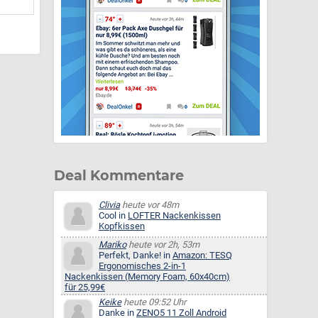
Deal Kommentare
Clivia
heute vor 48m
Cool in
LOFTER Nackenkissen
Kopfkissen
Mariko
heute vor 2h, 53m
Perfekt, Danke! in
Amazon: TESQ
Ergonomisches 2-in-1
Nackenkissen (Memory Foam, 60x40cm)
für 25,99€
Keike
heute 09:52 Uhr
Danke in
ZENO5 11 Zoll Android