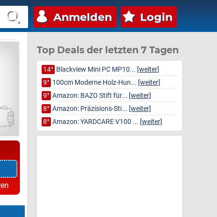
Anmelden
Login
Top Deals der letzten 7 Tagen
14°
Blackview Mini PC MP10...
[weiter]
9°
100cm Moderne Holz-Hun...
[weiter]
9°
Amazon: BAZO Stift für...
[weiter]
8°
Amazon: Präzisions-Sti...
[weiter]
8°
Amazon: YARDCARE V100 ...
[weiter]
ren