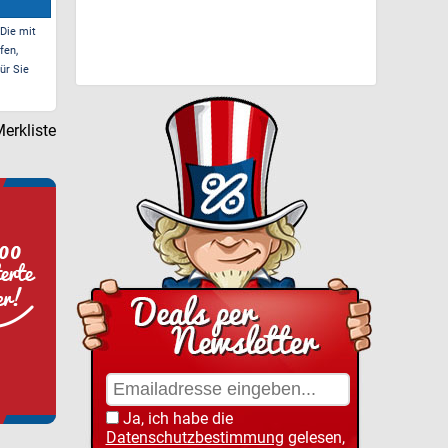
 Die mit
fen,
ür Sie
erkliste
Ja, ich habe die
Datenschutzbestimmung
gelesen,