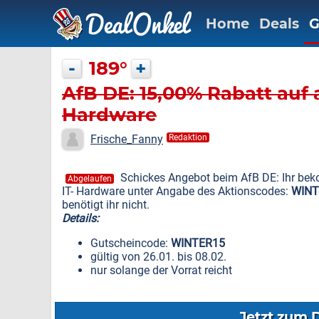
Home
Deals
G
-
189°
+
AfB DE: 15,00% Rabatt auf 
Hardware
Frische_Fanny
Redaktion
Schickes Angebot beim AfB DE: Ihr be
Abgelaufen
IT- Hardware unter Angabe des Aktionscodes:
WINT
benötigt ihr nicht.
Details:
Gutscheincode:
WINTER15
gültig von 26.01. bis 08.02.
nur solange der Vorrat reicht
Jetzt zum 