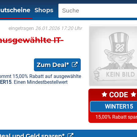
utscheine
Shops
eingetragen
26.01.2026 17:20 Uhr
ausgewählte IT-
Zum Deal*
kommt 15,00% Rabatt auf ausgewählte
ER15
. Einen Mindestbestellwert
WINTER15
15,00% Rabatt spa
Deal und Geld sparen*