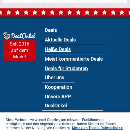
Deals
Aktuelle Deals
Seit 2016
Heiße Deals
auf dem
Markt!
Meist kommentierte Deals
Deals für Studenten
Über uns
Kooperation
Unsere APP
DealOnkel
Nutzungsbedingung
Diese Webseite verwendet Cookies, um relevante Funktionen zu
ermöglichen und das Angebot zu verbessern. Indem Sie hier fortfahren,
Datenschutzbestimmung
stimmen Sie der Nutzung von Cookies zu.
Mehr zum Thema Datenschutz »