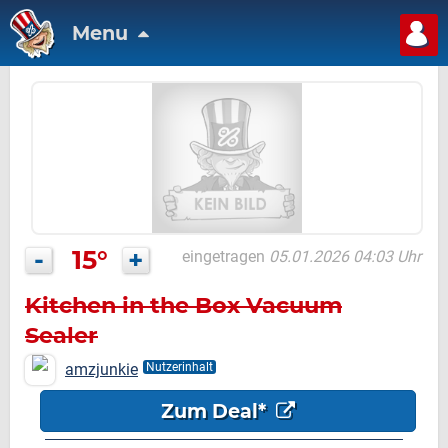
Menu
-
15°
+
eingetragen
05.01.2026 04:03 Uhr
Kitchen in the Box Vacuum
Sealer
amzjunkie
Nutzerinhalt
Zum Deal*