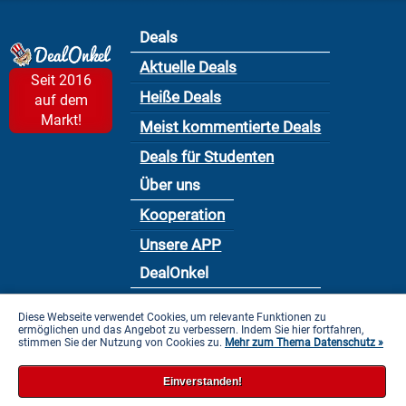
Deals
Aktuelle Deals
Seit 2016
Heiße Deals
auf dem
Markt!
Meist kommentierte Deals
Deals für Studenten
Über uns
Kooperation
Unsere APP
DealOnkel
Nutzungsbedingung
Diese Webseite verwendet Cookies, um relevante Funktionen zu
ermöglichen und das Angebot zu verbessern. Indem Sie hier fortfahren,
Datenschutzbestimmung
stimmen Sie der Nutzung von Cookies zu.
Mehr zum Thema Datenschutz »
Impressum