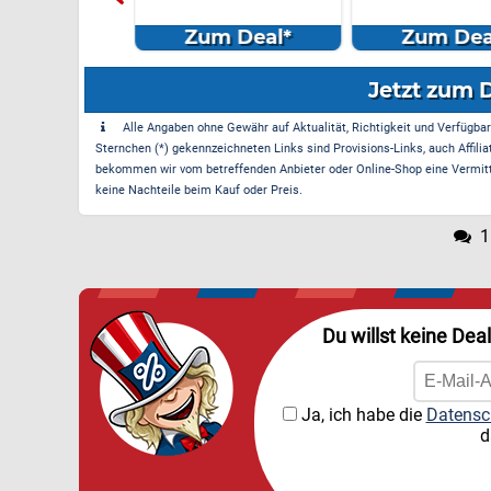
m Deal*
Zum Deal*
Zum Dea
Jetzt zum 
Alle Angaben ohne Gewähr auf Aktualität, Richtigkeit und Verfügbarke
Sternchen (*) gekennzeichneten Links sind Provisions-Links, auch Affilia
bekommen wir vom betreffenden Anbieter oder Online-Shop eine Vermittle
keine Nachteile beim Kauf oder Preis.
1
Du willst keine Dea
Ja, ich habe die
Datensc
d