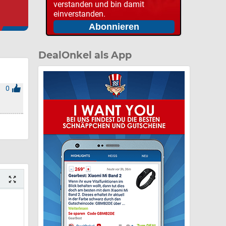
verstanden und bin damit
einverstanden.
DealOnkel als App
0