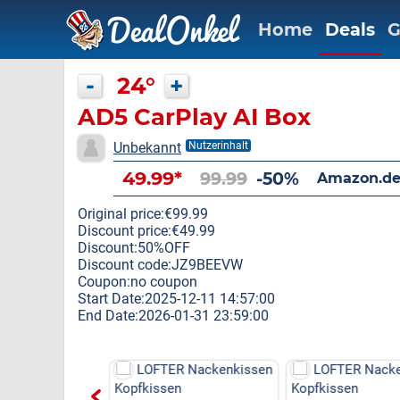
Home
Deals
G
-
24°
+
AD5 CarPlay AI Box
Unbekannt
Nutzerinhalt
49.99*
99.99
-50%
Amazon.de
Original price:€99.99
Discount price:€49.99
Discount:50%OFF
Discount code:JZ9BEEVW
Coupon:no coupon
Start Date:2025-12-11 14:57:00
End Date:2026-01-31 23:59:00
R Nackenkissen
LOFTER Nackenkissen
LOFTER Nack
en
Kopfkissen
Kopfkissen