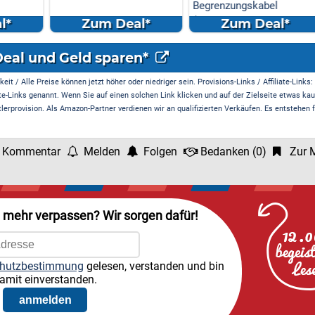
Begrenzungskabel
Min. Akku, USB-C ...
(Kamera/Visi...
l*
Zum Deal*
Zum Deal*
Deal und Geld sparen*
it / Alle Preise können jetzt höher oder niedriger sein. Provisions-Links / Affiliate-Links:
te-Links genannt. Wenn Sie auf einen solchen Link klicken und auf der Zielseite etwas kau
rprovision. Als Amazon-Partner verdienen wir an qualifizierten Verkäufen. Es entstehen f
 Kommentar
Melden
Folgen
Bedanken
(
0
)
Zur M
l mehr verpassen? Wir sorgen dafür!
hutzbestimmung
gelesen, verstanden und bin
amit einverstanden.