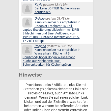
Kayla
gestern 13:44 Uhr
Danke in
LOFTER Nackenkissen
Kopfkissen
Ordalie
gestern 03:48 Uhr
Kann ich selber nur empfehlen in
Docooler Tragbarer 14-Zoll-
Laptop-Erweiterungsbildschirm mit DREI
Bildschirmen und Einer Auflösung von
1920 * 1080. Einfache Installation für 15-
17-Zoll-Laptops
Ranjana
gestern 01:32 Uhr
Kann ich selber nur empfehlen in
Wasserhahn Küche mit 3
Sprühmodi, hoher Bogen Wasserhahn
Küche ausziehbar mit 360°-
Schwenkbarkeit für Küchenspülen
Hinweise
Provisions-Links / Affiliate-Links: Die mit
Sternchen (*) gekennzeichneten Links sind
Provisions-Links, auch Affiliate-Links
genannt. Wenn Sie auf einen solchen Link
klicken und auf der Zielseite etwas kaufen,
bekommen wir vom betreffenden Anbieter
oder Online-Shop eine Vermittlerprovision.