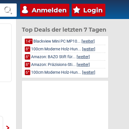
Anmelden
Login
Top Deals der letzten 7 Tagen
14°
Blackview Mini PC MP10...
[weiter]
8°
100cm Moderne Holz-Hun...
[weiter]
8°
Amazon: BAZO Stift für...
[weiter]
8°
Amazon: Präzisions-Sti...
[weiter]
6°
100cm Moderne Holz-Hun...
[weiter]
Docooler Tragbarer 14-
Wasserhahn Küche mit
00
Zoll-Laptop-
3 Sprühmodi, hoher Bogen
Run