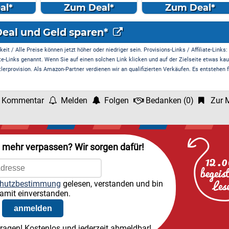
l*
Zum Deal*
Zum Deal*
Deal und Geld sparen*
it / Alle Preise können jetzt höher oder niedriger sein. Provisions-Links / Affiliate-Links:
te-Links genannt. Wenn Sie auf einen solchen Link klicken und auf der Zielseite etwas kau
rprovision. Als Amazon-Partner verdienen wir an qualifizierten Verkäufen. Es entstehen f
 Kommentar
Melden
Folgen
Bedanken
(
0
)
Zur M
l mehr verpassen? Wir sorgen dafür!
hutzbestimmung
gelesen, verstanden und bin
amit einverstanden.
tragen! Kostenlos und jederzeit abmeldbar!