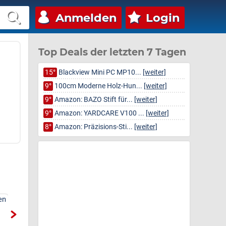
Anmelden
Login
Top Deals der letzten 7 Tagen
15°
Blackview Mini PC MP10...
[weiter]
9°
100cm Moderne Holz-Hun...
[weiter]
9°
Amazon: BAZO Stift für...
[weiter]
9°
Amazon: YARDCARE V100 ...
[weiter]
8°
Amazon: Präzisions-Sti...
[weiter]
n
LOFTER Nackenkissen
LOFTER Nackenkissen
Kopfkissen
Kopfkissen
V1
Beg