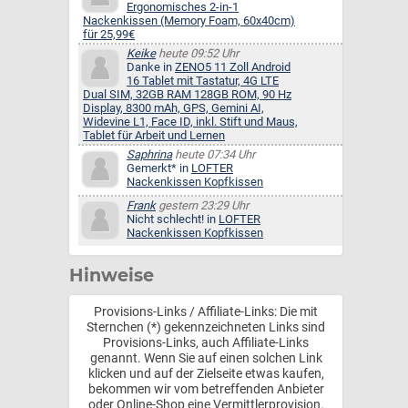
Ergonomisches 2-in-1
Nackenkissen (Memory Foam, 60x40cm)
für 25,99€
Keike
heute 09:52 Uhr
Danke in
ZENO5 11 Zoll Android
16 Tablet mit Tastatur, 4G LTE
Dual SIM, 32GB RAM 128GB ROM, 90 Hz
Display, 8300 mAh, GPS, Gemini AI,
Widevine L1, Face ID, inkl. Stift und Maus,
Tablet für Arbeit und Lernen
Saphrina
heute 07:34 Uhr
Gemerkt* in
LOFTER
Nackenkissen Kopfkissen
Frank
gestern 23:29 Uhr
Nicht schlecht! in
LOFTER
Nackenkissen Kopfkissen
Hinweise
Provisions-Links / Affiliate-Links: Die mit
Sternchen (*) gekennzeichneten Links sind
Provisions-Links, auch Affiliate-Links
genannt. Wenn Sie auf einen solchen Link
klicken und auf der Zielseite etwas kaufen,
bekommen wir vom betreffenden Anbieter
oder Online-Shop eine Vermittlerprovision.