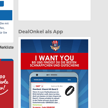
(Ka
Zum Deal*
Zum Deal*
 Die mit
fen,
DealOnkel als App
ür Sie
erkliste