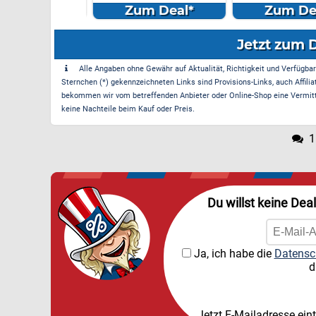
...
m Deal*
Zum Deal*
Zum Dea
Jetzt zum 
Alle Angaben ohne Gewähr auf Aktualität, Richtigkeit und Verfügbarke
Sternchen (*) gekennzeichneten Links sind Provisions-Links, auch Affilia
bekommen wir vom betreffenden Anbieter oder Online-Shop eine Vermittle
keine Nachteile beim Kauf oder Preis.
1
Du willst keine Dea
Ja, ich habe die
Datensc
d
Jetzt E-Mailadresse ein