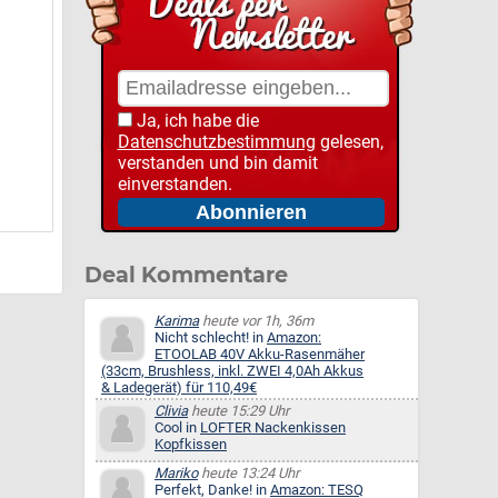
Ja, ich habe die
Datenschutzbestimmung
gelesen,
verstanden und bin damit
einverstanden.
Deal Kommentare
Karima
heute vor 1h, 36m
Nicht schlecht! in
Amazon:
ETOOLAB 40V Akku-Rasenmäher
(33cm, Brushless, inkl. ZWEI 4,0Ah Akkus
& Ladegerät) für 110,49€
Clivia
heute 15:29 Uhr
Cool in
LOFTER Nackenkissen
Kopfkissen
Mariko
heute 13:24 Uhr
Perfekt, Danke! in
Amazon: TESQ