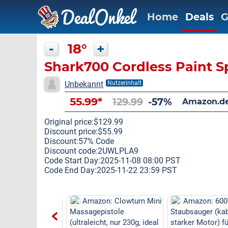
Home
Deals
G
-
18°
+
Shark700 Cordless Paint S
Unbekannt
Nutzerinhalt
55.99*
129.99
-57%
Amazon.d
Original price:$129.99
Discount price:$55.99
Discount:57% Code
Discount code:2UWLPLA9
Code Start Day:2025-11-08 08:00 PST
Code End Day:2025-11-22 23:59 PST
on: ETOOLAB 40V
Amazon: Clowturn Mini
Amazon: 600
enmäher (33cm,
Massagepistole
Staubsauger (kabe
 inkl. ZWEI 4,...
(ultraleicht, nur 230g, ideal
starker Motor) fü