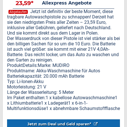
23,59*
Aliexpress Angebote
Jetzt ist definitiv der beste Moment, diese
Abgelaufen
tragbare Autowaschpistole zu schnappen! Derzeit hat
sie den niedrigsten Preis aller Zeiten – 23,59 Euro,
inklusive aller Gebühren, geliefert nach Deutschland.
Und sie kommt direkt aus dem Lager in Polen.
Der Wasserdruck von dieser Pistole ist viel stärker als bei
den billigen Sachen für so um die 10 Euro. Die Batterie
ist auch viel größer: sie kommt mit einer 21V 4,0Ah-
Batterie. Das reicht locker, um das Auto zu waschen und
den Garten zu reinigen.
ProduktDetails:Marke: MUDIRO
Produktname: Akku-Waschmaschine für Autos
Batteriekapazität: 20.000 mAh Batterie
Typ: Li-Ionen-Akku
Motorleistung: 21 V
Länge der Wasserleitung: 5 Meter
Im Paket enthalten:1 x kabellose Autowaschmaschine1
x Lithiumbatterie1 x Ladegerät1 x 6-in-1-
Multifunktionsdüse1 x abnehmbare Schaumstoffflasche
Jetzt zum Deal und Geld sparen*