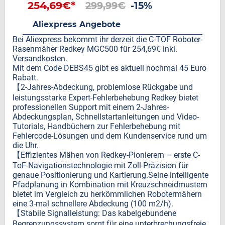
254,69€*
299,99€
-15%
Aliexpress Angebote
Bei Aliexpress bekommt ihr derzeit die C-TOF Roboter-
Rasenmäher Redkey MGC500 für 254,69€ inkl.
Versandkosten.
Mit dem Code DEBS45 gibt es aktuell nochmal 45 Euro
Rabatt.
【2-Jahres-Abdeckung, problemlose Rückgabe und
leistungsstarke Expert-Fehlerbehebung Redkey bietet
professionellen Support mit einem 2-Jahres-
Abdeckungsplan, Schnellstartanleitungen und Video-
Tutorials, Handbüchern zur Fehlerbehebung mit
Fehlercode-Lösungen und dem Kundenservice rund um
die Uhr.
【Effizientes Mähen von Redkey-Pionierern – erste C-
ToF-Navigationstechnologie mit Zoll-Präzision für
genaue Positionierung und Kartierung.Seine intelligente
Pfadplanung in Kombination mit Kreuzschneidmustern
bietet im Vergleich zu herkömmlichen Robotermähern
eine 3-mal schnellere Abdeckung (100 m2/h).
【Stabile Signalleistung: Das kabelgebundene
Begrenzungssystem sorgt für eine unterbrechungsfreie