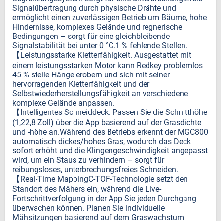
Signalübertragung durch physische Drähte und
ermöglicht einen zuverlässigen Betrieb um Bäume, hohe
Hindernisse, komplexes Gelände und regnerische
Bedingungen – sorgt für eine gleichbleibende
Signalstabilität bei unter 0 °C.1 % fehlende Stellen.
【Leistungsstarke Kletterfähigkeit. Ausgestattet mit
einem leistungsstarken Motor kann Redkey problemlos
45 % steile Hänge erobern und sich mit seiner
hervorragenden Kletterfähigkeit und der
Selbstwiederherstellungsfähigkeit an verschiedene
komplexe Gelände anpassen.
【Intelligentes Schneiddeck. Passen Sie die Schnitthöhe
(1,22,8 Zoll) über die App basierend auf der Grasdichte
und -höhe an.Während des Betriebs erkennt der MGC800
automatisch dickes/hohes Gras, wodurch das Deck
sofort erhöht und die Klingengeschwindigkeit angepasst
wird, um ein Staus zu verhindern – sorgt für
reibungsloses, unterbrechungsfreies Schneiden.
【Real-Time MappingC-TOF-Technologie setzt den
Standort des Mähers ein, während die Live-
Fortschrittverfolgung in der App Sie jeden Durchgang
überwachen können. Planen Sie individuelle
Mähsitzungen basierend auf dem Graswachstum