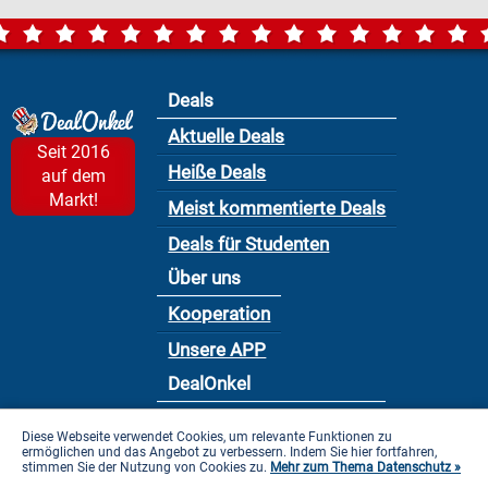
Deals
Aktuelle Deals
Seit 2016
Heiße Deals
auf dem
Markt!
Meist kommentierte Deals
Deals für Studenten
Über uns
Kooperation
Unsere APP
DealOnkel
Nutzungsbedingung
Diese Webseite verwendet Cookies, um relevante Funktionen zu
ermöglichen und das Angebot zu verbessern. Indem Sie hier fortfahren,
Datenschutzbestimmung
stimmen Sie der Nutzung von Cookies zu.
Mehr zum Thema Datenschutz »